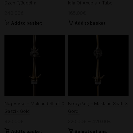
Dzen F/Buddha
Igla Of Anubis + Tube
240.00
€
165.00
€
Add to basket
Add to basket
Ναργιλές – Maklaud Shaft X
Ναργιλές – Maklaud Shaft X
Gazzik Gold
Gordi
Price
420.00
€
320.00
€
–
420.00
€
range:
This
Add to basket
Select options