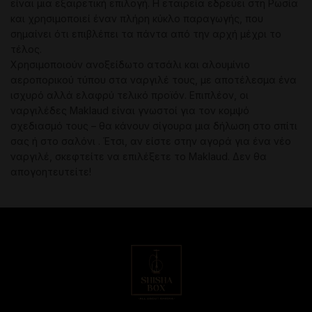
είναι μια εξαιρετική επιλογή. Η εταιρεία εδρεύει στη Ρωσία
και χρησιμοποιεί έναν πλήρη κύκλο παραγωγής, που
σημαίνει ότι επιβλέπει τα πάντα από την αρχή μέχρι το
τέλος.
Χρησιμοποιούν ανοξείδωτο ατσάλι και αλουμίνιο
αεροπορικού τύπου στα ναργιλέ τους, με αποτέλεσμα ένα
ισχυρό αλλά ελαφρύ τελικό προϊόν. Επιπλέον, οι
ναργιλέδες Maklaud είναι γνωστοί για τον κομψό
σχεδιασμό τους – θα κάνουν σίγουρα μια δήλωση στο σπίτι
σας ή στο σαλόνι . Έτσι, αν είστε στην αγορά για ένα νέο
ναργιλέ, σκεφτείτε να επιλέξετε το Maklaud. Δεν θα
απογοητευτείτε!