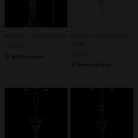
Ναργιλές – Maklaud Dragon
Ναργιλές – Maklaud Hero X
Gazzik
1235.00
€
320.00
€
Add to basket
This
Select options
product
has
multiple
variants.
The
options
may
be
chosen
on