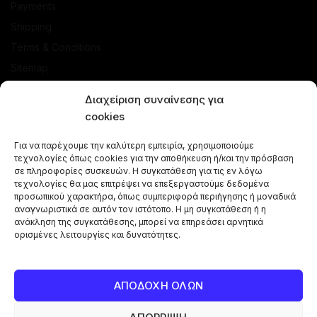
Payments
Shipping
Terms & Conditions
Sitemap
SHOP
Διαχείριση συναίνεσης για
cookies
Offers
Για να παρέχουμε την καλύτερη εμπειρία, χρησιμοποιούμε
Hookahs
τεχνολογίες όπως cookies για την αποθήκευση ή/και την πρόσβαση
Shisha Flavours
σε πληροφορίες συσκευών. Η συγκατάθεση για τις εν λόγω
τεχνολογίες θα μας επιτρέψει να επεξεργαστούμε δεδομένα
Shisha Bowls
προσωπικού χαρακτήρα, όπως συμπεριφορά περιήγησης ή μοναδικά
αναγνωριστικά σε αυτόν τον ιστότοπο. Η μη συγκατάθεση ή η
Accessories for hookah smoking
ανάκληση της συγκατάθεσης, μπορεί να επηρεάσει αρνητικά
Hookah Charcoals
ορισμένες λειτουργίες και δυνατότητες.
Shisha Combos
Vape Pen
ΑΠΟΔΟΧΗ ΟΛΩΝ