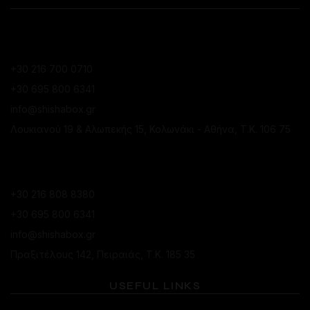
CONTACT
ΚΑΤΆΣΤΗΜΑ ΚΟΛΩΝΑΚΊΟΥ
+30 216 700 0710
+30 695 800 6341
info@shishabox.gr
Λουκιανού 19 & Αλωπεκής 15, Κολωνάκι - Αθήνα, Τ.Κ. 106 75
ΚΑΤΆΣΤΗΜΑ ΠΕΙΡΑΙΆ
+30 216 808 8380
+30 695 800 6341
info@shishabox.gr
Πραξιτέλους 142, Πειραιάς, Τ.Κ. 185 35
USEFUL LINKS