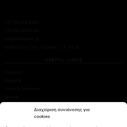
ΚΑΤΆΣΤΗΜΑ ΠΕΙΡΑΙΆ
+30 216 808 8380
+30 695 800 6341
info@shishabox.gr
Πραξιτέλους 142, Πειραιάς, Τ.Κ. 185 35
USEFUL LINKS
Payments
Shipping
Terms & Conditions
Sitemap
SHOP
Διαχείριση συναίνεσης για
cookies
Offers