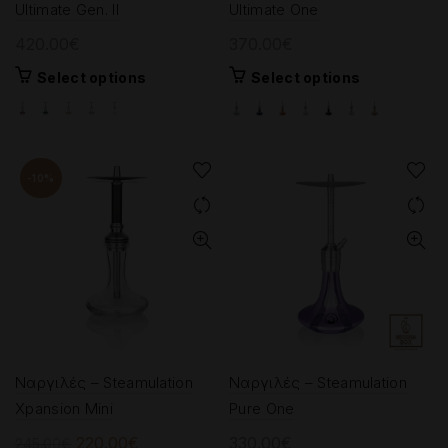
Ultimate Gen. II
Ultimate One
420.00
€
370.00
€
This
This
Select options
Select options
product
product
has
has
multiple
multiple
variants.
variants.
-10%
The
The
options
options
may
may
be
be
chosen
chosen
on
on
the
the
product
product
page
page
Ναργιλές – Steamulation
Ναργιλές – Steamulation
Xpansion Mini
Pure One
Original
Current
220.00
€
330.00
€
245.00
€