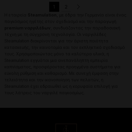
variants.
variants.
1
2
The
The
Η εταιρεία
Steamulation,
με έδρα την Γερμανία είναι ένας
options
options
παγκόσμιος ηγέτης στον σχεδιασμό και την παραγωγή
may
may
premium ναργιλέδων
, συνδυάζοντας την παραδοσιακή
be
be
τέχνη με τη σύγχρονη τεχνολογία. Οι ναργιλέδες
chosen
chosen
Steamulation διακρίνονται για την άριστη ποιότητα
on
on
κατασκευής, την καινοτομία και τον εκπληκτικό σχεδιασμό
the
the
τους. Χρησιμοποιώντας μόνο τα καλύτερα υλικά, η
product
product
Steamulation εγγυάται μια ανεπανάληπτη εμπειρία
page
page
καπνίσματος, προσφέροντας προηγμένα συστήματα για
εύκολη ρύθμιση και καθαρισμό. Με συνεχή έμφαση στην
τελειότητα και την ικανοποίηση των πελατών, η
Steamulation έχει εδραιωθεί ως η κορυφαία επιλογή για
τους λάτρεις του ναργιλέ παγκοσμίως.