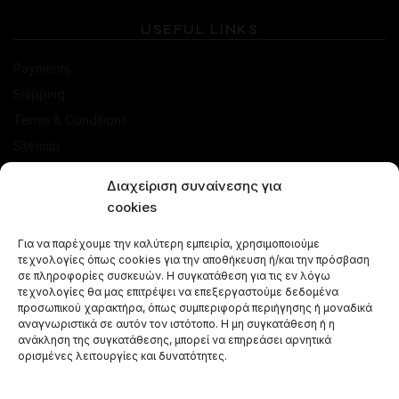
USEFUL LINKS
Payments
Shipping
Terms & Conditions
Sitemap
SHOP
Διαχείριση συναίνεσης για
cookies
Offers
Για να παρέχουμε την καλύτερη εμπειρία, χρησιμοποιούμε
Hookahs
τεχνολογίες όπως cookies για την αποθήκευση ή/και την πρόσβαση
Shisha Flavours
σε πληροφορίες συσκευών. Η συγκατάθεση για τις εν λόγω
τεχνολογίες θα μας επιτρέψει να επεξεργαστούμε δεδομένα
Shisha Bowls
προσωπικού χαρακτήρα, όπως συμπεριφορά περιήγησης ή μοναδικά
αναγνωριστικά σε αυτόν τον ιστότοπο. Η μη συγκατάθεση ή η
Accessories for hookah smoking
ανάκληση της συγκατάθεσης, μπορεί να επηρεάσει αρνητικά
Hookah Charcoals
ορισμένες λειτουργίες και δυνατότητες.
Shisha Combos