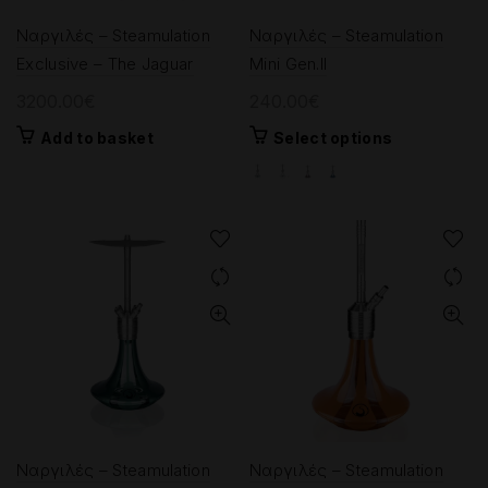
Ναργιλές – Steamulation
Ναργιλές – Steamulation
Exclusive – The Jaguar
Mini Gen.II
3200.00
€
240.00
€
This
Add to basket
Select options
product
has
multiple
variants.
The
options
may
be
chosen
on
the
product
page
Ναργιλές – Steamulation
Ναργιλές – Steamulation