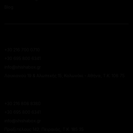
Blog
CONTACT
ΚΑΤΆΣΤΗΜΑ ΚΟΛΩΝΑΚΊΟΥ
+30 216 700 0710
+30 695 800 6341
info@shishabox.gr
Λουκιανού 19 & Αλωπεκής 15, Κολωνάκι - Αθήνα, Τ.Κ. 106 75
ΚΑΤΆΣΤΗΜΑ ΠΕΙΡΑΙΆ
+30 216 808 8380
+30 695 800 6341
info@shishabox.gr
Πραξιτέλους 142, Πειραιάς, Τ.Κ. 185 35