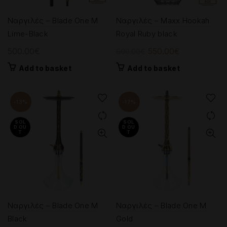
page
page
Ναργιλές – Blade One M
Ναργιλές – Maxx Hookah
Lime-Black
Royal Ruby black
Original
Current
500.00
€
550.00
€
600.00
€
price
price
Add to basket
Add to basket
was:
is:
600.00€.
550.00€.
-13%
-17%
SOL
SOL
D OU
D OU
T
T
Ναργιλές – Blade One M
Ναργιλές – Blade One M
Black
Gold