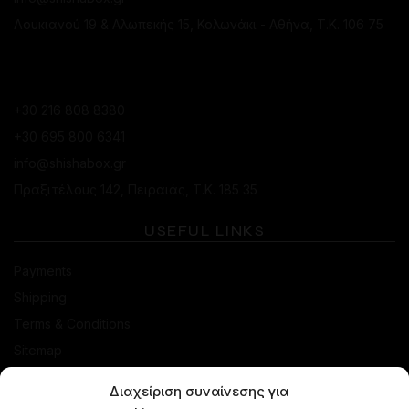
Λουκιανού 19 & Αλωπεκής 15, Κολωνάκι - Αθήνα, Τ.Κ. 106 75
ΚΑΤΆΣΤΗΜΑ ΠΕΙΡΑΙΆ
+30 216 808 8380
+30 695 800 6341
info@shishabox.gr
Πραξιτέλους 142, Πειραιάς, Τ.Κ. 185 35
USEFUL LINKS
Payments
Shipping
Terms & Conditions
Sitemap
SHOP
Διαχείριση συναίνεσης για