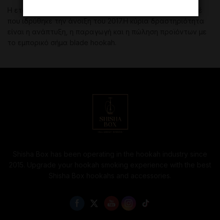
Η εταιρεία Blade Hookah είναι μια ρωσική μάρκα ναργιλέ
που ιδρύθηκε την άνοιξη του 2017.Η κύρια δραστηριότητα
είναι η ανάπτυξη, η παραγωγή και η πώληση προϊόντων με
το εμπορικό σήμα blade hookah.
Shisha Box has been operating in the hookah industry since
2015. Upgrade your hookah smoking experience with the best
Shisha Box hookahs and accessories.