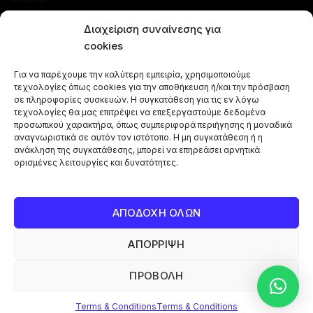
SHOP
Διαχείριση συναίνεσης για
cookies
Offers
Για να παρέχουμε την καλύτερη εμπειρία, χρησιμοποιούμε
Hookahs
τεχνολογίες όπως cookies για την αποθήκευση ή/και την πρόσβαση
Shisha Flavours
σε πληροφορίες συσκευών. Η συγκατάθεση για τις εν λόγω
τεχνολογίες θα μας επιτρέψει να επεξεργαστούμε δεδομένα
Shisha Bowls
προσωπικού χαρακτήρα, όπως συμπεριφορά περιήγησης ή μοναδικά
αναγνωριστικά σε αυτόν τον ιστότοπο. Η μη συγκατάθεση ή η
Accessories for hookah smoking
ανάκληση της συγκατάθεσης, μπορεί να επηρεάσει αρνητικά
Hookah Charcoals
ορισμένες λειτουργίες και δυνατότητες.
Shisha Combos
Vape Pen
ΑΠΟΔΟΧΗ ΟΛΩΝ
ΑΠΟΡΡΙΨΗ
Copyright © 2024 Shisha Box | Powered By
Broject
ΠΡΟΒΟΛΗ
0
0
Terms & Conditions
Terms & Conditions