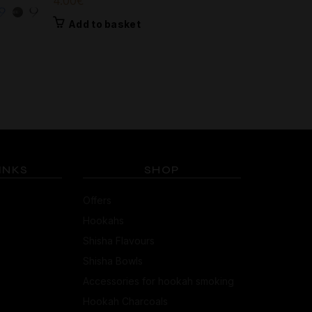
4.00
€
Διπλός Αν
Add to basket
20.00
€
Add to 
INKS
SHOP
Offers
Hookahs
Shisha Flavours
Shisha Bowls
Accessories for hookah smoking
Hookah Charcoals