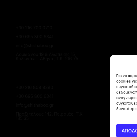
ΚΑΤΆΣΤΗΜΑ
ΚΟΛΩΝΑΚΊΟΥ
+30 216 700 0710
+30 695 800 6341
info@shishabox.gr
Λουκιανού 19 & Αλωπεκής 15,
Κολωνάκι - Αθήνα, Τ.Κ. 106 75
ΚΑΤΆΣΤΗΜΑ ΠΕΙΡΑΙΆ
Για να παρ
cookies γι
συγκατάθεσ
+30 216 808 8380
δεδομένα π
+30 695 800 6341
αναγνωριστ
συγκατάθεσ
info@shishabox.gr
δυνατότητε
Πραξιτέλους 142, Πειραιάς, Τ.Κ.
185 35
ΑΠΟΔ