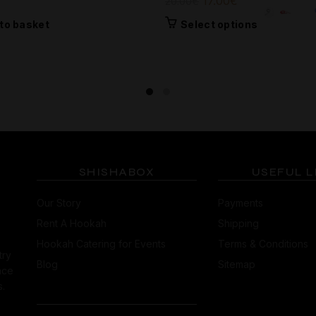
Original
Current
17.00
€
20.00
€
price
price
This
to basket
Select options
was:
is:
product
20.00€.
17.00€.
has
multiple
variants.
The
options
may
be
chosen
SHISHABOX
USEFUL L
on
the
Our Story
Payments
product
Rent A Hookah
Shipping
page
Hookah Catering for Events
Terms & Conditions
try
Blog
Sitemap
nce
.
CONTACT