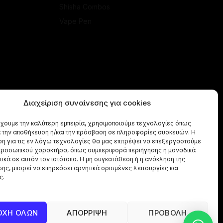
Shisha Combos
Vape Pen
Διαχείριση συναίνεσης για cookies
έχουμε την καλύτερη εμπειρία, χρησιμοποιούμε τεχνολογίες όπως
α την αποθήκευση ή/και την πρόσβαση σε πληροφορίες συσκευών. Η
η για τις εν λόγω τεχνολογίες θα μας επιτρέψει να επεξεργαστούμε
ροσωπικού χαρακτήρα, όπως συμπεριφορά περιήγησης ή μοναδικά
ικά σε αυτόν τον ιστότοπο. Η μη συγκατάθεση ή η ανάκληση της
ης, μπορεί να επηρεάσει αρνητικά ορισμένες λειτουργίες και
ς.
ΟΧΗ ΟΛΩΝ
ΑΠΟΡΡΙΨΗ
ΠΡΟΒΟΛΗ