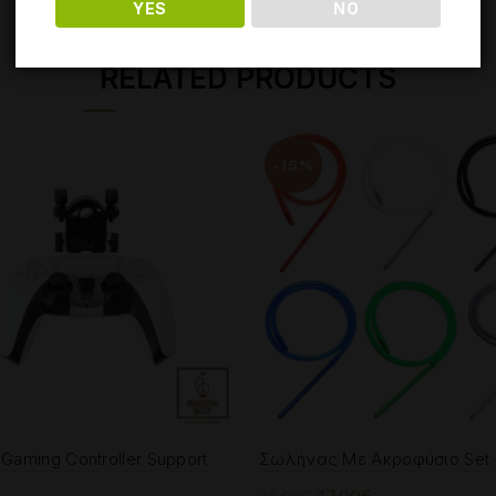
YES
NO
RELATED PRODUCTS
-15%
Gaming Controller Support
Σωλήνας Με Ακροφύσιο Set