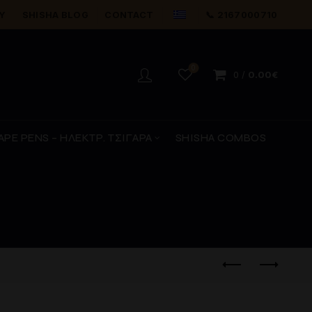
Y
SHISHA BLOG
CONTACT
📞 2167000710
0
0
/
0.00
€
APE PENS – ΗΛΕΚΤΡ. ΤΣΙΓΑΡΑ
SHISHA COMBOS