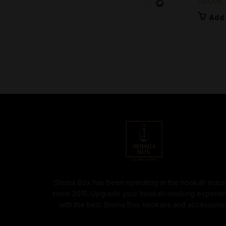
15.00
€
product
15.00€.
10.00€.
has
Add 
multiple
variants.
The
options
may
be
chosen
on
the
product
page
Shisha Box has been operating in the hookah indus
since 2015. Upgrade your hookah smoking experie
with the best Shisha Box hookahs and accessories