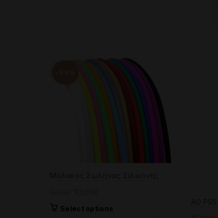
-33%
Μαλακός Σωλήνας Σιλικόνης
Original
Current
10.00
€
15.00
€
AO PS5 
price
price
This
Select options
was:
is: