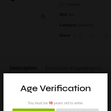
Compare
SKU:
N/A
Category:
Σωλήνες
Share
Description
Επιπλέον πληροφορίες
Age Verification
You must be
18
years old to enter.