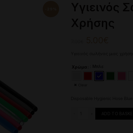
Υγιεινός 
-29%
Χρήσης
Original
Curre
5.00
€
7.00
€
price
price
Υγιεινός σωλήνας μιας χρήση
was:
is:
: Μπλε
Χρώμα
7.00€.
5.00€
Clear
Disposable Hygienic Hose Blue
Υγιεινός Σωλήνας Μιας 
ADD TO BASK