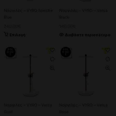
του
Ναργιλές – VYRO Spectre
Ναργιλές – VYRO – Versa
προϊόντος
Blue
Black
240.00
€
140.00
€
Αυτό
Επιλογή
Διαβάστε περισσότερα
το
προϊόν
SOL
SOL
έχει
D OU
D OU
T
T
πολλαπλές
παραλλαγές.
Οι
επιλογές
μπορούν
να
επιλεγούν
στη
σελίδα
Ναργιλές – VYRO – Versa
Ναργιλές – VYRO – Versa
του
Gold
Rose
προϊόντος