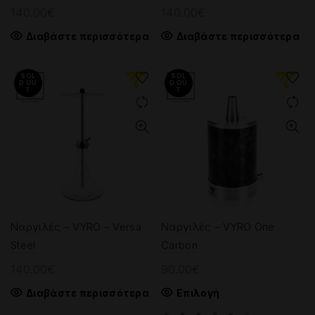
140.00
€
140.00
€
Διαβάστε περισσότερα
Διαβάστε περισσότερα
SOL
SOL
D OU
D OU
T
T
Ναργιλές – VYRO – Versa
Ναργιλές – VYRO One
Steel
Carbon
140.00
€
90.00
€
Αυτό
Διαβάστε περισσότερα
Επιλογή
το