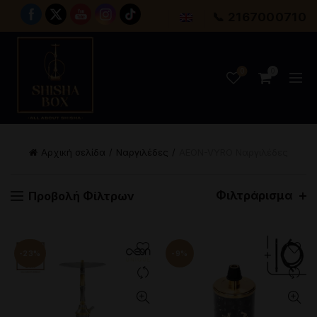
📞 2167000710
0
0
Αρχική σελίδα
Ναργιλέδες
AEON-VYRO Ναργιλέδες
Φιλτράρισμα
Προβολή Φίλτρων
-23%
-9%