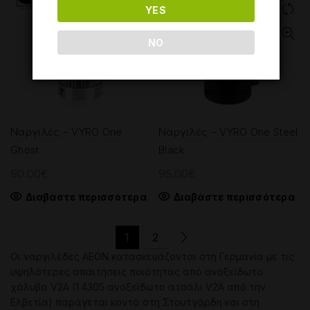
YES
NO
Ναργιλές – VYRO One
Ναργιλές – VYRO One Steel
Ghost
Black
90.00
€
95.00
€
Διαβάστε περισσότερα
Διαβάστε περισσότερα
1
2
Οι ναργιλέδες AEON κατασκευάζονται στη Γερμανία με τις
υψηλότερες απαιτήσεις ποιότητας από ανοξείδωτο
χάλυβα V2A (1.4305 ανοξείδωτο ατσάλι V2A από την
Ελβετία) παράγεται κοντά στη Στουτγάρδη και στη