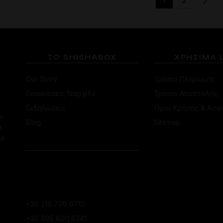
πολλαπλές
παραλλαγές.
Οι
επιλογές
μπορούν
ΤΟ SHISHABOX
ΧΡΗΣΙΜΑ 
να
επιλεγούν
Our Story
Τρόποι Πληρωμής
στη
σελίδα
Ενοικιάσεις Ναργιλέ
Τρόποι Αποστολής
του
Εκδηλώσεις
Όροι Χρήσης & Ασφ
προϊόντος
υ
Blog
Sitemap
α
ha
ΕΠΙΚΟΙΝΩΝΙΑ
ΚΑΤΆΣΤΗΜΑ
ΚΟΛΩΝΑΚΊΟΥ
+30 216 700 0710
+30 695 800 6341