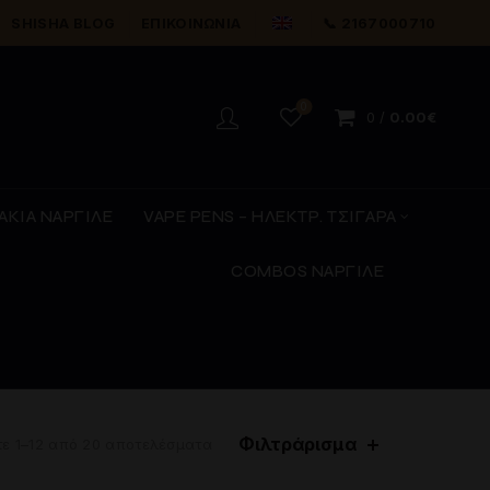
SHISHA BLOG
ΕΠΙΚΟΙΝΩΝΊΑ
📞 2167000710
0
0
/
0.00
€
ΑΚΙΑ ΝΑΡΓΙΛΕ
VAPE PENS – ΗΛΕΚΤΡ. ΤΣΙΓΑΡΑ
COMBOS ΝΑΡΓΙΛΕ
Φιλτράρισμα
τε 1–12 από 20 αποτελέσματα