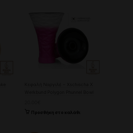
παραλλαγές.
Οι
επιλογές
μπορούν
να
επιλεγούν
στη
σελίδα
του
προϊόντος
ake
Κεφαλή Ναργιλέ – Xschischa X
Werkbund Polygon Phunnel Bowl
20.00
€
Προσθήκη στο καλάθι