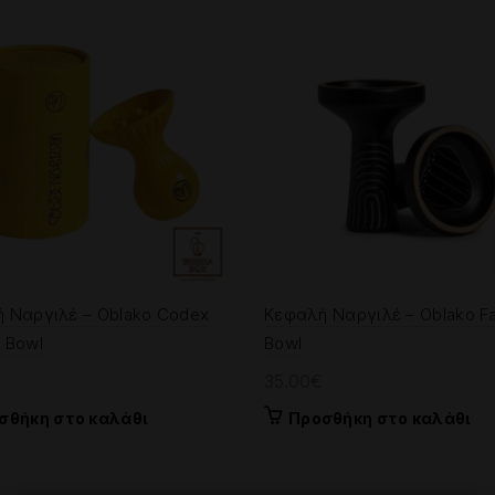
20.00€.
πολλαπλές
παραλλαγές.
Οι
επιλογές
μπορούν
να
επιλεγούν
στη
σελίδα
του
προϊόντος
 Ναργιλέ – Oblako Codex
Κεφαλή Ναργιλέ – Oblako F
 Bowl
Bowl
€
35.00
€
σθήκη στο καλάθι
Προσθήκη στο καλάθι