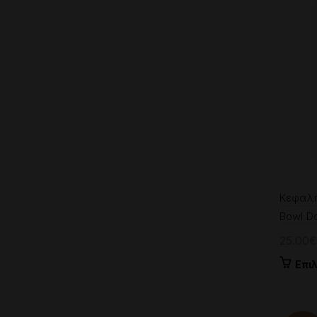
Κεφαλή
Bowl Do
25.00
€
Επι