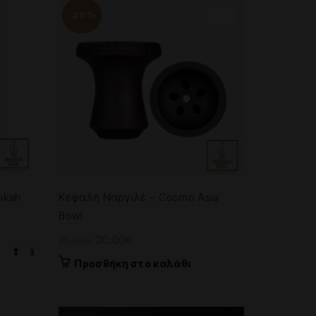
-20%
okah
Κεφαλή Ναργιλέ – Cosmo Asia
Bowl
Original
Η
20.00
€
25.00
€
price
τρέχουσα
Προσθήκη στο καλάθι
was:
τιμή
25.00€.
είναι:
20.00€.