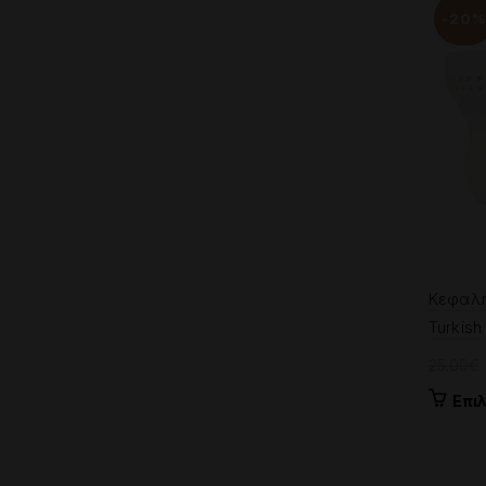
-20
Κεφαλή
Turkish
25.00
€
Επι