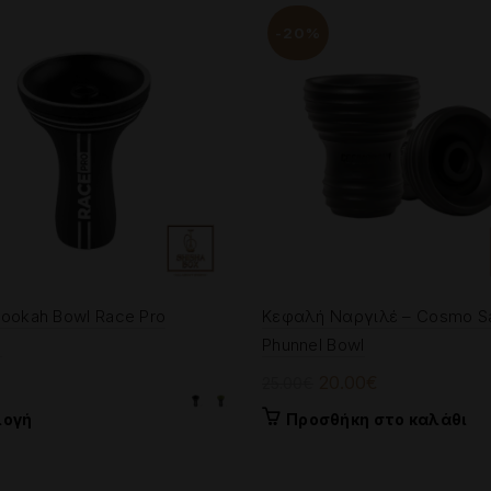
-20%
Hookah Bowl Race Pro
Κεφαλή Ναργιλέ – Cosmo Sa
l
Phunnel Bowl
Original
Η
€
20.00
€
25.00
€
price
τρέχουσα
Αυτό
λογή
Προσθήκη στο καλάθι
was:
τιμή
το
25.00€.
είναι:
προϊόν
έχει