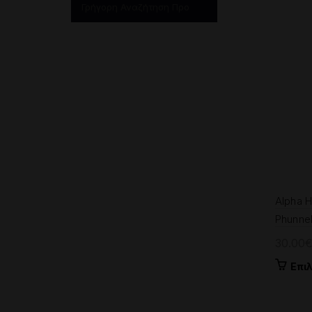
Alpha 
Phunne
30.00
Επι