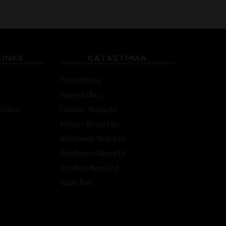
LINKS
ΚΑΤΑΣΤΗΜΑ
Προσφορές
Ναργιλέδες
άλεια
Γεύσεις Ναργιλέ
Μπόλ - Κεφαλές
Αξεσουάρ Ναργιλέ
Κάρβουνα Ναργιλέ
Combos Ναργιλέ
Vape Pen