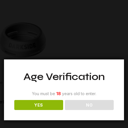
Age Verification
de D – Heater HMD
You must be
18
years old to enter.
σθήκη στο καλάθι
YES
NO