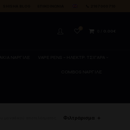
SHISHA BLOG
ΕΠΙΚΟΙΝΩΝΊΑ
📞 2167000710
0
0
/
0.00
€
ΑΚΙΑ ΝΑΡΓΙΛΕ
VAPE PENS – ΗΛΕΚΤΡ. ΤΣΙΓΑΡΑ
COMBOS ΝΑΡΓΙΛΕ
Φιλτράρισμα
ου μοναδικού αποτελέσματος