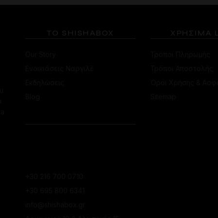
ΤΟ SHISHABOX
ΧΡΗΣΙΜΑ 
Our Story
Τρόποι Πληρωμής
Ενοικιάσεις Ναργιλέ
Τρόποι Αποστολής
Εκδηλώσεις
Όροι Χρήσης & Ασφ
υ
Blog
Sitemap
α
ha
ΕΠΙΚΟΙΝΩΝΙΑ
ΚΑΤΆΣΤΗΜΑ
ΚΟΛΩΝΑΚΊΟΥ
+30 216 700 0710
+30 695 800 6341
info@shishabox.gr