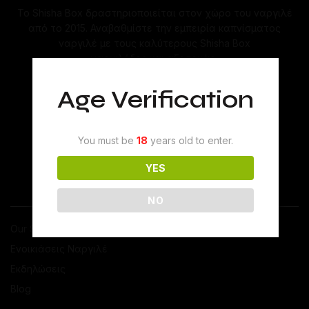
Το Shisha Box δραστηριοποιείται στον χώρο του ναργιλέ
από το 2015. Αναβαθμίστε την εμπειρία καπνίσματος
ναργιλέ με τους καλύτερους Shisha Box
ναργιλέδες και αξεσουάρ.
Age Verification
You must be
18
years old to enter.
YES
ΤΟ SHISHABOX
NO
Our Story
Ενοικιάσεις Ναργιλέ
Εκδηλώσεις
Blog