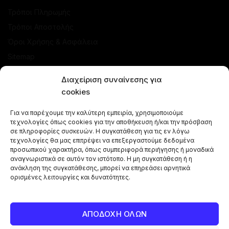
Τρόποι Πληρωμής
Τρόποι Αποστολής
Όροι Χρήσης & Ασφάλεια
Sitemap
ΚΑΤΑΣΤΗΜΑ
Διαχείριση συναίνεσης για
cookies
Προσφορές
Για να παρέχουμε την καλύτερη εμπειρία, χρησιμοποιούμε
Ναργιλέδες
τεχνολογίες όπως cookies για την αποθήκευση ή/και την πρόσβαση
Γεύσεις Ναργιλέ
σε πληροφορίες συσκευών. Η συγκατάθεση για τις εν λόγω
τεχνολογίες θα μας επιτρέψει να επεξεργαστούμε δεδομένα
Μπόλ - Κεφαλές
προσωπικού χαρακτήρα, όπως συμπεριφορά περιήγησης ή μοναδικά
αναγνωριστικά σε αυτόν τον ιστότοπο. Η μη συγκατάθεση ή η
Αξεσουάρ Ναργιλέ
ανάκληση της συγκατάθεσης, μπορεί να επηρεάσει αρνητικά
Κάρβουνα Ναργιλέ
ορισμένες λειτουργίες και δυνατότητες.
Combos Ναργιλέ
Vape Pen
ΑΠΟΔΟΧΗ ΟΛΩΝ