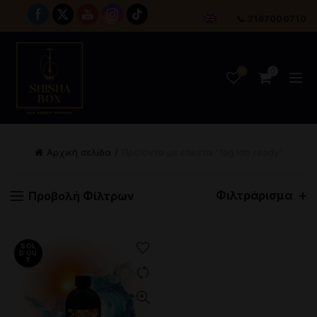
📞 2167000710
0
0
Αρχική σελίδα
Προϊόντα με ετικέτα “fog lab ready”
Φιλτράρισμα
Προβολή Φίλτρων
SOL
D OU
T