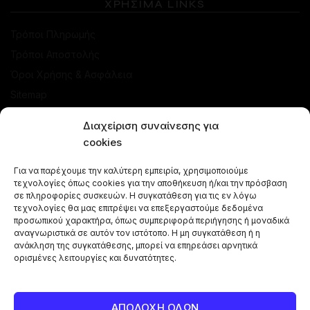
ΧΡΗΣΙΜΑ LINKS
Τρόποι Πληρωμής
Τρόποι Αποστολής
Όροι Χρήσης & Ασφάλεια
Sitemap
ΚΑΤΑΣΤΗΜΑ
Διαχείριση συναίνεσης για
cookies
Προσφορές
Για να παρέχουμε την καλύτερη εμπειρία, χρησιμοποιούμε
Ναργιλέδες
τεχνολογίες όπως cookies για την αποθήκευση ή/και την πρόσβαση
Γεύσεις Ναργιλέ
σε πληροφορίες συσκευών. Η συγκατάθεση για τις εν λόγω
τεχνολογίες θα μας επιτρέψει να επεξεργαστούμε δεδομένα
Μπόλ - Κεφαλές
προσωπικού χαρακτήρα, όπως συμπεριφορά περιήγησης ή μοναδικά
αναγνωριστικά σε αυτόν τον ιστότοπο. Η μη συγκατάθεση ή η
Αξεσουάρ Ναργιλέ
ανάκληση της συγκατάθεσης, μπορεί να επηρεάσει αρνητικά
Κάρβουνα Ναργιλέ
ορισμένες λειτουργίες και δυνατότητες.
Combos Ναργιλέ
Vape Pen
ΑΠΟΔΟΧΗ ΟΛΩΝ