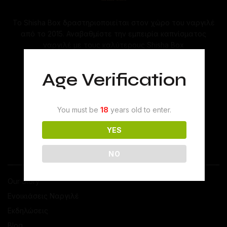
Το Shisha Box δραστηριοποιείται στον χώρο του ναργιλέ
από το 2015. Αναβαθμίστε την εμπειρία καπνίσματος
ναργιλέ με τους καλύτερους Shisha Box
ναργιλέδες και αξεσουάρ.
Age Verification
You must be
18
years old to enter.
YES
NO
ΤΟ SHISHABOX
Our Story
Ενοικιάσεις Ναργιλέ
Εκδηλώσεις
Blog