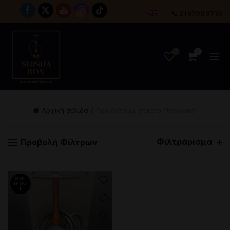
📞 2167000710
0
0
Αρχική σελίδα
Προϊόντα με ετικέτα “hohloma”
Φιλτράρισμα
Προβολή Φίλτρων
SOL
D OU
T