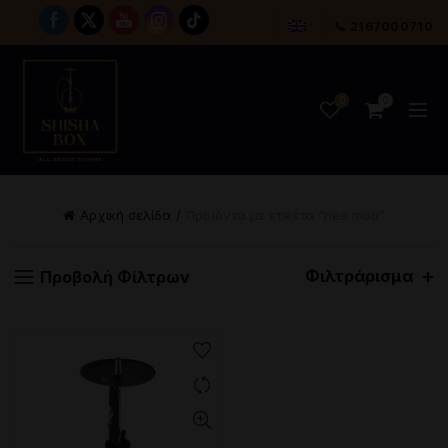
📞 2167000710
0
0
Αρχική σελίδα
Προϊόντα με ετικέτα “neo mod”
Φιλτράρισμα
Προβολή Φίλτρων