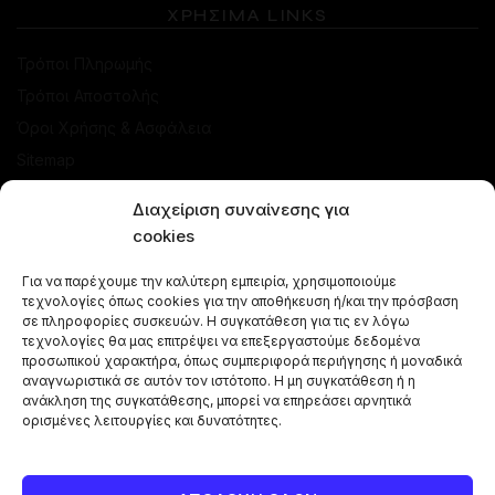
ΧΡΗΣΙΜΑ LINKS
Τρόποι Πληρωμής
Τρόποι Αποστολής
Όροι Χρήσης & Ασφάλεια
Sitemap
ΚΑΤΑΣΤΗΜΑ
Διαχείριση συναίνεσης για
cookies
Προσφορές
Για να παρέχουμε την καλύτερη εμπειρία, χρησιμοποιούμε
Ναργιλέδες
τεχνολογίες όπως cookies για την αποθήκευση ή/και την πρόσβαση
Γεύσεις Ναργιλέ
σε πληροφορίες συσκευών. Η συγκατάθεση για τις εν λόγω
τεχνολογίες θα μας επιτρέψει να επεξεργαστούμε δεδομένα
Μπόλ - Κεφαλές
προσωπικού χαρακτήρα, όπως συμπεριφορά περιήγησης ή μοναδικά
αναγνωριστικά σε αυτόν τον ιστότοπο. Η μη συγκατάθεση ή η
Αξεσουάρ Ναργιλέ
ανάκληση της συγκατάθεσης, μπορεί να επηρεάσει αρνητικά
Κάρβουνα Ναργιλέ
ορισμένες λειτουργίες και δυνατότητες.
Combos Ναργιλέ
Vape Pen