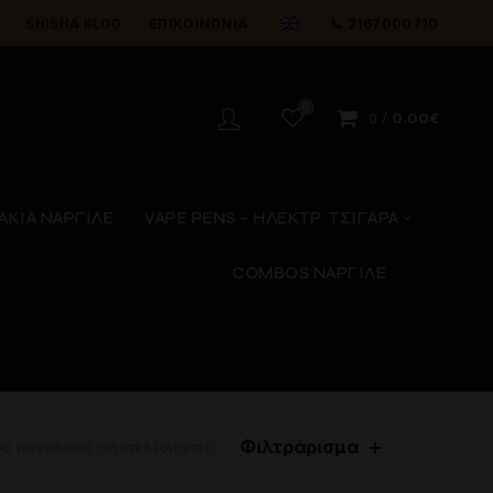
Y
SHISHA BLOG
ΕΠΙΚΟΙΝΩΝΊΑ
📞 2167000710
0
0
/
0.00
€
ΑΚΙΑ ΝΑΡΓΙΛΕ
VAPE PENS – ΗΛΕΚΤΡ. ΤΣΙΓΑΡΑ
COMBOS ΝΑΡΓΙΛΕ
Φιλτράρισμα
ου μοναδικού αποτελέσματος