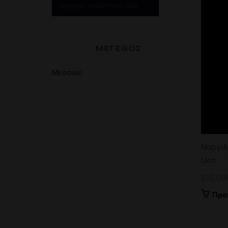
ΜΈΓΕΘΟΣ
(1)
Μεσσαίο
Ναργιλ
Lion
215.00
Προ