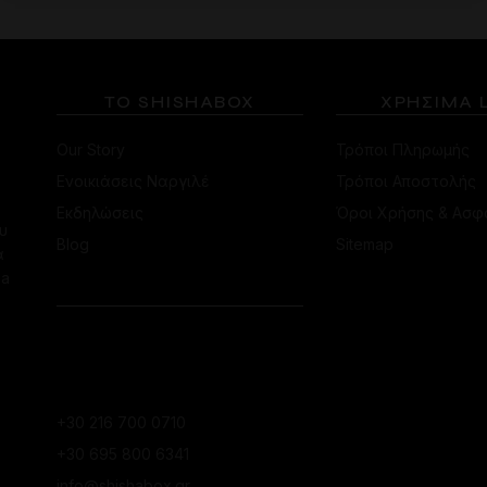
ΤΟ SHISHABOX
ΧΡΗΣΙΜΑ 
Our Story
Τρόποι Πληρωμής
Ενοικιάσεις Ναργιλέ
Τρόποι Αποστολής
Εκδηλώσεις
Όροι Χρήσης & Ασφ
υ
Blog
Sitemap
α
ha
ΕΠΙΚΟΙΝΩΝΙΑ
ΚΑΤΆΣΤΗΜΑ
ΚΟΛΩΝΑΚΊΟΥ
+30 216 700 0710
+30 695 800 6341
info@shishabox.gr