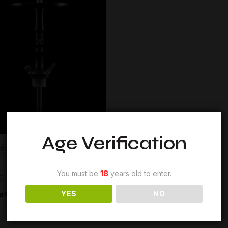
Age Verification
ές – Maklaud Shaft Dzen F
You must be
18
years old to enter.
€
YES
NO
σθήκη στο καλάθι