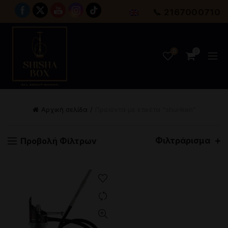
📞 2167000710
0
0
Αρχική σελίδα
Προϊόντα με ετικέτα “shuriken”
Φιλτράρισμα
Προβολή Φίλτρων