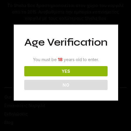
Το Shisha Box δραστηριοποιείται στον χώρο του ναργιλέ
από το 2015. Αναβαθμίστε την εμπειρία καπνίσματος
ναργιλέ με τους καλύτερους Shisha Box
ναργιλέδες και αξεσουάρ.
Age Verification
You must be
18
years old to enter.
YES
ΤΟ SHISHABOX
NO
Our Story
Ενοικιάσεις Ναργιλέ
Εκδηλώσεις
Blog