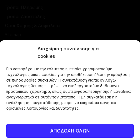
Τρόποι Πληρωμής
Τρόποι Αποστολής
Όροι Χρήσης & Ασφάλεια
Sitemap
ΚΑΤΑΣΤΗΜΑ
Διαχείριση συναίνεσης για
cookies
Προσφορές
Για να παρέχουμε την καλύτερη εμπειρία, χρησιμοποιούμε
Ναργιλέδες
τεχνολογίες όπως cookies για την αποθήκευση ή/και την πρόσβαση
Γεύσεις Ναργιλέ
σε πληροφορίες συσκευών. Η συγκατάθεση για τις εν λόγω
τεχνολογίες θα μας επιτρέψει να επεξεργαστούμε δεδομένα
Μπόλ - Κεφαλές
προσωπικού χαρακτήρα, όπως συμπεριφορά περιήγησης ή μοναδικά
αναγνωριστικά σε αυτόν τον ιστότοπο. Η μη συγκατάθεση ή η
Αξεσουάρ Ναργιλέ
ανάκληση της συγκατάθεσης, μπορεί να επηρεάσει αρνητικά
Κάρβουνα Ναργιλέ
ορισμένες λειτουργίες και δυνατότητες.
Combos Ναργιλέ
Vape Pen
ΑΠΟΔΟΧΗ ΟΛΩΝ