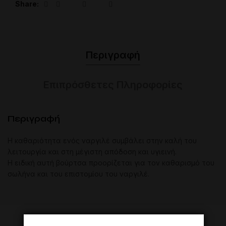
Share
Περιγραφή
Επιπρόσθετες Πληροφορίες
Περιγραφή
Η καθαριότητα ενός ναργιλέ συμβάλει στην καλή του
λειτουργία και στη μέγιστη απόδοση και υγιεινή.
Η ειδική αυτή βούρτσα προορίζεται για τον καθαρισμό του
σωλήνα και του επιστομίου του ναργιλέ.