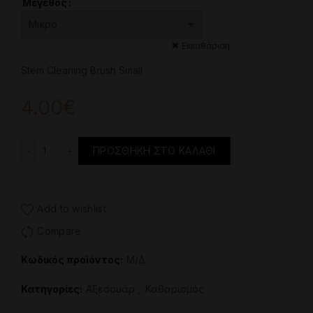
through
Μέγεθος
7.00€
Εκκαθάριση
Stem Cleaning Brush Small
4.00
€
Βούρτσα Καθαρισμού Ναργιλέ ποσότητα
ΠΡΟΣΘΉΚΗ ΣΤΟ ΚΑΛΆΘΙ
Add to wishlist
Compare
Κωδικός προϊόντος:
Μ/Δ
Κατηγορίες:
Aξεσουάρ
,
Καθαρισμός