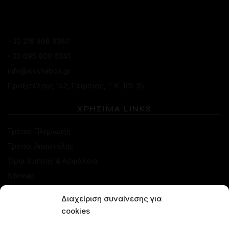
ΚΑΤΆΣΤΗΜΑ ΠΕΙΡΑΙΆ
+30 216 808 8380
+30 695 800 6341
info@shishabox.gr
Πραξιτέλους 142, Πειραιάς, Τ.Κ. 185 35
ΧΡΗΣΙΜΑ LINKS
Τρόποι Πληρωμής
Τρόποι Αποστολής
Όροι Χρήσης & Ασφάλεια
Sitemap
Διαχείριση συναίνεσης για
ΚΑΤΑΣΤΗΜΑ
cookies
Προσφορές