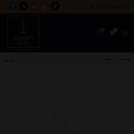
📞 2167000710
0
0