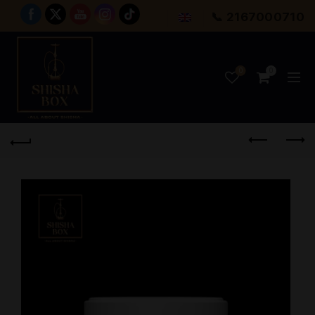
📞 2167000710
0
0