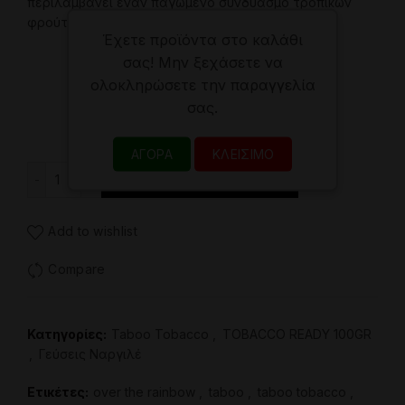
περιλαμβάνει έναν παγωμένο συνδυασμό τροπικών
φρούτων
Έχετε προϊόντα στο καλάθι
σας! Μην ξεχάσετε να
ολοκληρώσετε την παραγγελία
σας.
ΑΓΟΡΆ
ΚΛΕΊΣΙΜΟ
Καπνός Ναργιλέ – Taboo Tobacco – Jungle 100gr ποσ
ΠΡΟΣΘΉΚΗ ΣΤΟ ΚΑΛΆΘΙ
Add to wishlist
Compare
Κατηγορίες:
Taboo Tobacco
,
TOBACCO READY 100GR
,
Γεύσεις Ναργιλέ
Ετικέτες:
over the rainbow
,
taboo
,
taboo tobacco
,