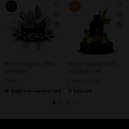
SOL
D OU
-21%
T
Καπνός Ναργιλέ – FOG
Καπνός Ναργιλέ – FOG
LAB Karma
LAB Ginger Lime
Price
7.00
€
11.00
€
–
95.00
€
range:
Αυτό
Διαβάστε περισσότερα
Επιλογή
11.00€
το
through
προϊόν
95.00€
έχει
πολλαπλές
παραλλαγές.
Οι