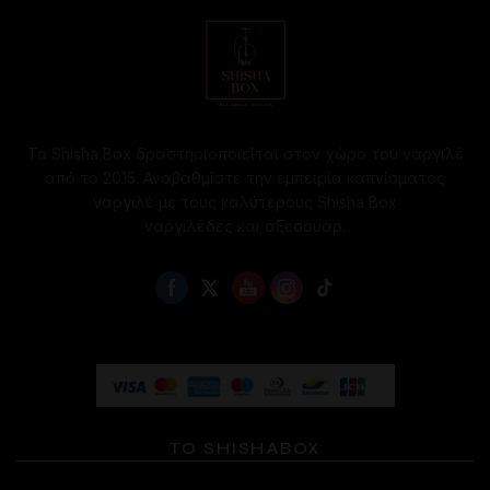
επιλογές
μπορούν
να
επιλεγούν
στη
σελίδα
Το Shisha Box δραστηριοποιείται στον χώρο του ναργιλέ
του
από το 2015. Αναβαθμίστε την εμπειρία καπνίσματος
προϊόντος
ναργιλέ με τους καλύτερους Shisha Box
ναργιλέδες και αξεσουάρ.
ΤΟ SHISHABOX