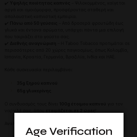
✔️
Υψηλής ποιότητας καπνός
– Ψιλοκομμένος, καίγεται
αργά και ομοιόμορφα, προσφέροντας σταθερή και
απολαυστική καπνιστική εμπειρία.
✔️
Πάνω από 50 γεύσεις
– Από δροσερά φρουτώδη έως
γλυκά και έντονα αρώματα, υπάρχει πάντα μια επιλογή
που ταιριάζει στο γούστο σας.
✔️
Διεθνής αναγνώριση
– Η Taboo Tobacco προτιμάται σε
περισσότερες από 20 χώρες παγκοσμίως, όπως Κολομβία,
Ισπανία, Κροατία, Γερμανία, Βραζιλία, Ινδία και ΗΑΕ.
Κάθε συσκευασία περιλαμβάνει:
35g ξηρού καπνού
65g γλυκερίνης
Ο συνδυασμός τους δίνει
100g έτοιμου καπνού
για τον
ναργιλέ σας, όπου
ετοιμάζεται σε 2 ώρες
!
Αναλυτικά:
Age Verification
Κουνάτε την συσκευασία του καπνού, όπως και το