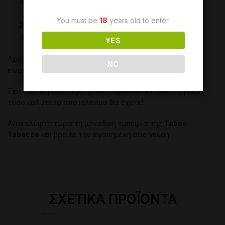
μπουκαλάκι της γλυκερίνης
You must be
18
years old to enter.
Χύνετε όλη τη γλυκερίνη στον καπνό
Ανακατεύετε
YES
Αφού έχετε ήδη ανακατέψει, σε 2 ώρες ο καπνός σας
NO
είναι
έτοιμος να τον απολαύσετε
!
Tip: Όσο περισσότερο χρόνο αφήσετε να δέσει η γεύση,
τόσο καλύτερο αποτέλεσμα θα έχετε!
Ανακαλύψτε τώρα τη μοναδική εμπειρία της
Taboo
Tobacco
και βρείτε την αγαπημένη σας γεύση!
ΣΧΕΤΙΚΆ ΠΡΟΪΌΝΤΑ