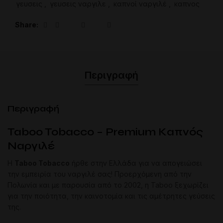
γευσεις
,
γευσεις ναργιλε
,
καπνοί ναργιλέ
,
καπνος
Share
Περιγραφή
Περιγραφή
Taboo Tobacco – Premium Καπνός
Ναργιλέ
Η
Taboo Tobacco
ήρθε στην Ελλάδα για να απογειώσει
την εμπειρία του ναργιλέ σας! Προερχόμενη από την
Πολωνία και με παρουσία από το 2002, η Taboo ξεχωρίζει
για την ποιότητα, την καινοτομία και τις αμέτρητες γεύσεις
της.