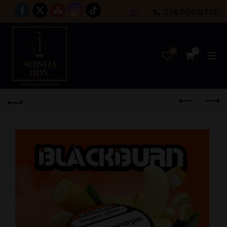
📞 2167000710
0
0