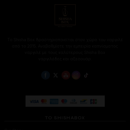
επιλογές
επιλογές
μπορούν
μπορούν
να
να
επιλεγούν
επιλεγούν
στη
στη
σελίδα
σελίδα
Το Shisha Box δραστηριοποιείται στον χώρο του ναργιλέ
του
του
από το 2015. Αναβαθμίστε την εμπειρία καπνίσματος
προϊόντος
προϊόντος
ναργιλέ με τους καλύτερους Shisha Box
ναργιλέδες και αξεσουάρ.
ΤΟ SHISHABOX