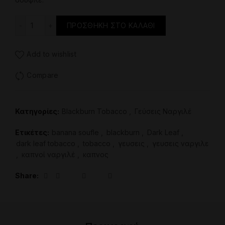
Μαύρος Καπνός Ναργιλέ – BLACKBURN- Banana Soufle
ΠΡΟΣΘΉΚΗ ΣΤΟ ΚΑΛΆΘΙ
Add to wishlist
Compare
Κατηγορίες:
Blackburn Tobacco
,
Γεύσεις Ναργιλέ
Ετικέτες:
banana soufle
,
blackburn
,
Dark Leaf
,
dark leaf tobacco
,
tobacco
,
γευσεις
,
γευσεις ναργιλε
,
καπνοί ναργιλέ
,
καπνος
Share