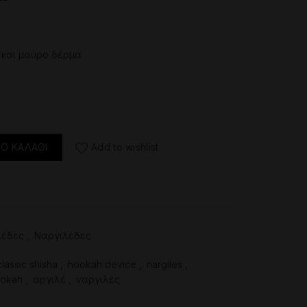
 και μαύρο δέρμα
ated Wookah Amber Gold Walnut Set ποσότητα
Ο ΚΑΛΆΘΙ
Add to wishlist
έδες
,
Ναργιλέδες
classic shisha
,
hookah device
,
nargiles
,
okah
,
αργιλέ
,
ναργιλές