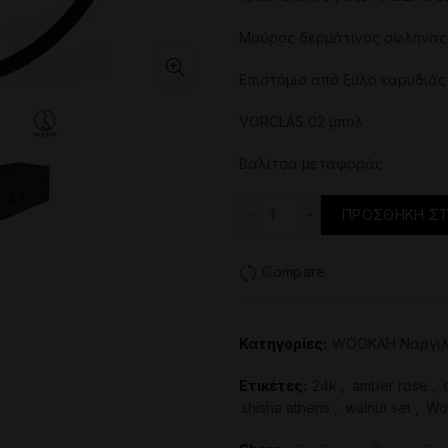
Μαύρος δερμάτινος σωλήνας
Επιστόμιο από ξύλο καρυδιάς
VORCLAS 02 μπολ
Βαλίτσα μεταφοράς
Ναργιλές - 24K Gold-Pl
ΠΡΟΣΘΉΚΗ ΣΤ
Compare
Κατηγορίες:
WOOKAH Ναργιλ
Ετικέτες:
24k
,
amber rose
,
shisha athens
,
walnut set
,
Wo