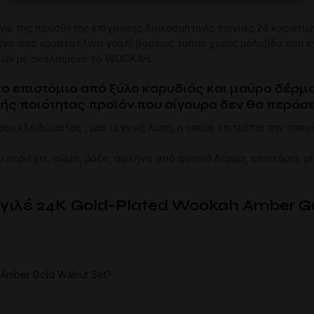
γω της πρόσθετης επίχρυσης διακοσμητικής ταινίας 24 καρατίων
νο από κρυστάλλινο γυαλί βαρέως τύπου χωρίς μόλυβδο που έχ
ίων με σκαλισμένο το WOOKAH.
 το επιστόμιο από ξύλο καρυδιάς και μαύρο δέ
ς ποιότητας προϊόν που σίγουρα δεν θα περάσε
υ κλειδώματος , μια τεχνική λύση, η οποία επιτρέπει την το
 περιέχει: σώμα, βάζο, σωλήνα από φυσικό δέρμα, επιστόμιο, 
ργιλέ 24K Gold-Plated Wookah Amber Go
Amber Gold Walnut Set?