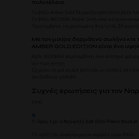
πολυτέλεια.
Το βάζο Amber Gold ξεχωρίζει από άλλα βάζα λό
Το βάζο WOOKAH Amber Gold είναι κατασκευασμέ
Περιλαμβάνει επιχρυσωμένο δαχτυλίδι 24 καρατ
Με τον μαύρο δερμάτινο σωλήνα και
AMBER GOLD EDITION είναι ένα υψηλή
Κάθε WOOKAH περιλαμβάνει ένα σύστημα γρήγορο
σύντομη κίνηση.
Έρχεται σε μια κομψή βαλίτσα ως πλήρες σετ που
ανοξείδωτο χάλυβα.
Συχνές ερωτήσεις για τον Να
[raw]
Τι ύψος έχει ο Ναργιλές 24K Gold-Plated Wookah 
Το ύψος του συγκεκριμένου ναργίλε είναι 64cm.