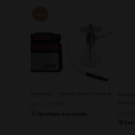
-10%
Ναργιλές – Oduman Monster Hookah
Ναργιλ
Artist C
Original
Η
90.00
€
100.00
€
price
τρέχουσα
254.00
Προσθήκη στο καλάθι
was:
τιμή
Επι
100.00€.
είναι:
90.00€.