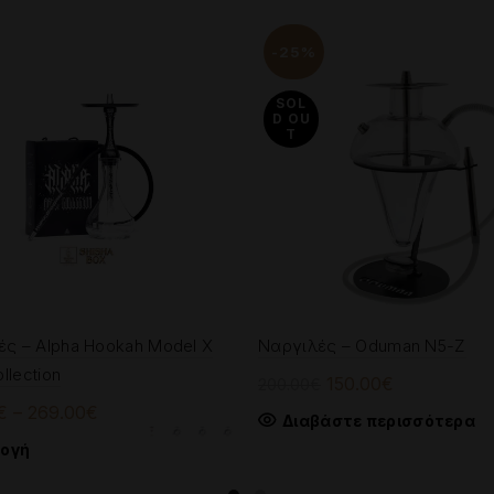
-25%
SOL
D OU
T
ές – Alpha Hookah Model X
Ναργιλές – Oduman N5-Z
ollection
Original
Η
150.00
€
200.00
€
price
τρέχουσα
Price
€
–
269.00
€
Διαβάστε περισσότερα
was:
τιμή
range:
Αυτό
λογή
200.00€.
είναι:
254.00€
το
150.00€.
through