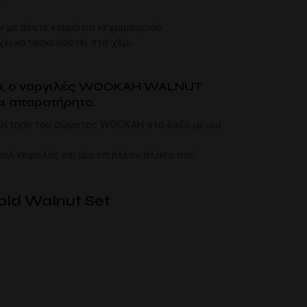
 με πέντε κομμάτια κεχριμπαριού.
ει κατασκευαστεί στο χέρι.
ρμα, ο ναργιλές WOOKAH WALNUT
ι απαρατήρητο.
ποθέτηση του σώματος WOOKAH στο βάζο με μια
μπολ κεφαλής και μία επιπλέον πλάκα από
ld Walnut Set