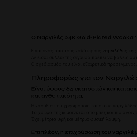
Ο Ναργιλές 24K Gold-Plated Wookah
Είναι ένας απο τους καλύτερους
ναργιλέδες της
Αν είσαι συλλέκτης σίγουρα πρέπει να βάλεις αυ
Ο σχεδιασμός του είναι εξαιρετικά προσεγμένος, 
Πληροφορίες για τον Ναργιλέ
Είναι ύψους 64 εκατοστών και κατασκ
και ανθεκτικότητα.
Η καρυδιά που χρησιμοποιείται στους ναργιλέδες 
Το χρώμα της κυμαίνεται από μπεζ και πιο ανοιχ
Έχει μέτρια υφή και μέτρια φυσική λάμψη.
Επιπλέον, η επιχρύσωση του ναργιλέ