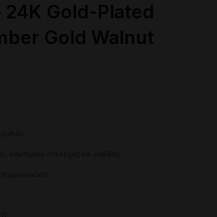
 24K Gold-Plated
ber Gold Walnut
αρυδιάς
ι, εσωτερικό στέλεχος και ράβδος
 επιχρυσωμένος
LD