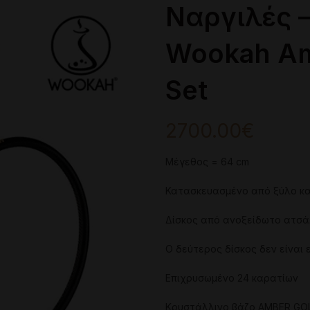
Ναργιλές –
Wookah Am
Set
2700.00
€
Μέγεθος = 64 cm
Κατασκευασμένο από ξύλο κ
Δίσκος από ανοξείδωτο ατσάλ
Ο δεύτερος δίσκος δεν είναι
Επιχρυσωμένο 24 καρατίων
Κρυστάλλινο βάζο AMBER GO