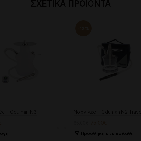
ΣΧΕΤΙΚΆ ΠΡΟΪΌΝΤΑ
-12%
ές – Oduman N3
Ναργιλές – Oduman N2 Trave
Original
Η
€
75.00
€
85.00
€
price
τρέχουσα
Αυτό
λογή
Προσθήκη στο καλάθι
was:
τιμή
το