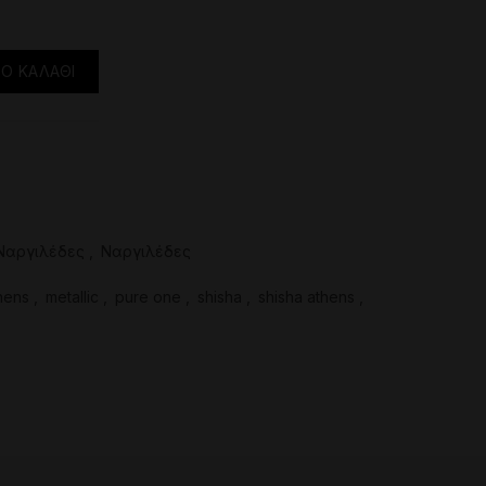
n Pure One ποσότητα
Ο ΚΑΛΆΘΙ
Ναργιλέδες
,
Ναργιλέδες
hens
,
metallic
,
pure one
,
shisha
,
shisha athens
,