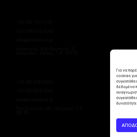
ΚΑΤΆΣΤΗΜΑ
ΚΟΛΩΝΑΚΊΟΥ
+30 216 700 0710
+30 695 800 6341
info@shishabox.gr
Λουκιανού 19 & Αλωπεκής 15,
Κολωνάκι - Αθήνα, Τ.Κ. 106 75
ΚΑΤΆΣΤΗΜΑ ΠΕΙΡΑΙΆ
Για να παρ
cookies γι
συγκατάθεσ
+30 216 808 8380
δεδομένα π
+30 695 800 6341
αναγνωριστ
συγκατάθεσ
info@shishabox.gr
δυνατότητε
Πραξιτέλους 142, Πειραιάς, Τ.Κ.
185 35
ΑΠΟΔ