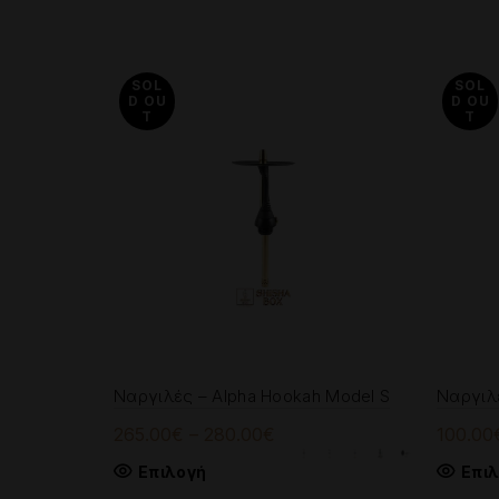
SOL
SOL
D OU
D OU
T
T
Ναργιλές – Alpha Hookah Model S
Ναργιλ
Price
265.00
€
–
280.00
€
100.00
range:
Αυτό
Επιλογή
Επι
265.00€
το