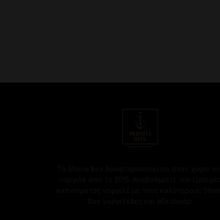
through
προϊόν
280.00€
έχει
πολλαπλές
παραλλαγές.
Οι
επιλογές
μπορούν
να
επιλεγούν
στη
σελίδα
του
προϊόντος
Το Shisha Box δραστηριοποιείται στον χώρο το
ναργιλέ από το 2015. Αναβαθμίστε την εμπειρί
καπνίσματος ναργιλέ με τους καλύτερους Shis
Box ναργιλέδες και αξεσουάρ.