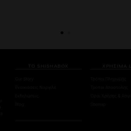
85.00€.
είναι:
προϊόν
75.00€.
έχει
πολλαπλές
παραλλαγές.
Οι
επιλογές
μπορούν
να
επιλεγούν
στη
ΤΟ SHISHABOX
ΧΡΗΣΙΜΑ 
σελίδα
του
Our Story
Τρόποι Πληρωμής
προϊόντος
Ενοικιάσεις Ναργιλέ
Τρόποι Αποστολής
Εκδηλώσεις
Όροι Χρήσης & Ασφ
υ
Blog
Sitemap
α
ha
ΕΠΙΚΟΙΝΩΝΙΑ