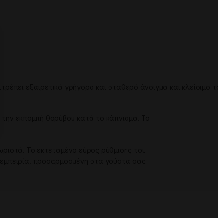
ιτρέπει
εξαιρετικά
γρήγορο
και
σταθερό
άνοιγμα
και
κλείσιμο
τ
την
εκπομπή
θορύβου
κατά
το
κάπνισμα
. Το
ωριστά. Το εκτεταμένο εύρος ρύθμισης του
 εμπειρία, προσαρμοσμένη στα γούστα σας.