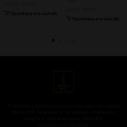
Original
Η
90.00
€
100.00
€
Original
Η
48.00
€
60.00
€
price
τρέχουσα
Προσθήκη στο καλάθι
price
τρέχουσα
was:
τιμή
Προσθήκη στο καλάθι
was:
τιμή
100.00€.
είναι:
60.00€.
είναι:
90.00€.
48.00€.
Το Shisha Box δραστηριοποιείται στον χώρο του ναργιλέ
από το 2015. Αναβαθμίστε την εμπειρία καπνίσματος
ναργιλέ με τους καλύτερους Shisha Box
ναργιλέδες και αξεσουάρ.