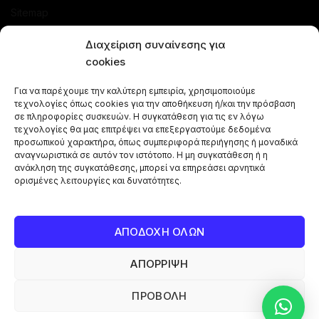
Sitemap
ΚΑΤΑΣΤΗΜΑ
Διαχείριση συναίνεσης για
cookies
Προσφορές
Για να παρέχουμε την καλύτερη εμπειρία, χρησιμοποιούμε
Ναργιλέδες
τεχνολογίες όπως cookies για την αποθήκευση ή/και την πρόσβαση
Γεύσεις Ναργιλέ
σε πληροφορίες συσκευών. Η συγκατάθεση για τις εν λόγω
τεχνολογίες θα μας επιτρέψει να επεξεργαστούμε δεδομένα
Μπόλ - Κεφαλές
προσωπικού χαρακτήρα, όπως συμπεριφορά περιήγησης ή μοναδικά
αναγνωριστικά σε αυτόν τον ιστότοπο. Η μη συγκατάθεση ή η
Αξεσουάρ Ναργιλέ
ανάκληση της συγκατάθεσης, μπορεί να επηρεάσει αρνητικά
Κάρβουνα Ναργιλέ
ορισμένες λειτουργίες και δυνατότητες.
Combos Ναργιλέ
Vape Pen
ΑΠΟΔΟΧΗ ΟΛΩΝ
ΑΠΟΡΡΙΨΗ
Copyright © 2024 Shisha Box | Powered By
Broject
ΠΡΟΒΟΛΗ
0
0