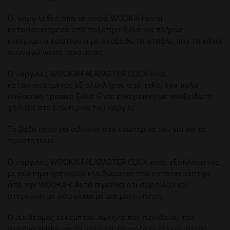
Οι ναργιλέδες από τη σειρά WOOKAH είναι
κατασκευασμένα από πολύτιμα ξύλα και πλήρως
ενισχυμένα εσωτερικά με ανοξείδωτο ατσάλι, που τα κάνει
ασυναγώνιστης ποιότητας.
Ο ναργιλές WOOKAH ALABASTER CLICK είναι
κατασκευασμένος εξ ολοκλήρου από iroko, ένα πολύ
ανθεκτικό τροπικό ξύλο. Είναι ενισχυμένο με ανοξείδωτο
χάλυβα στο εσωτερικό του ναργιλέ.
Το βάζο περιέχει σιλικόνη στο εσωτερικό του για να το
προστατεύει.
Ο ναργιλές WOOKAH ALABASTER CLICK είναι εξοπλισμένος
με σύστημα γρήγορου κλειδώματος που κατασκευάστηκε
από την WOOKAH. Αυτό σημαίνει ότι σφραγίζει και
στερεώνει με ασφάλεια με μια μόνο κίνηση.
Ο σύνδεσμος εύκαμπτου σωλήνα που συνοδεύει τον
σωλήνα shisha και τη βαλβίδα ταιριάζουν τέλεια, στους