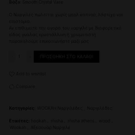
Βάζο
: Smooth Crystal Vase
Ο Ναργιλές πωλείται χωρίς μπολ καπνού, λάστιχο και
επιστόμιο.
Αν επιθυμείτε την αγορά του ναργιλέ με διαφορετικό
είδος γυάλας κρυστάλλινη ή χρωματιστή
παρακαλούμε επικοινωνήστε μαζί μας
Ναργιλές - Wookah Alabaster Click ποσότητα
ΠΡΟΣΘΉΚΗ ΣΤΟ ΚΑΛΆΘΙ
Add to wishlist
Compare
Κατηγορίες:
WOOKAH Ναργιλέδες
,
Ναργιλέδες
Ετικέτες:
hookah
,
shisha
,
shisha athens
,
wood
,
Wookah
,
Αξεσουάρ Ναργιλέ