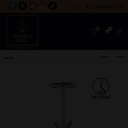
📞 2167000710
0
0