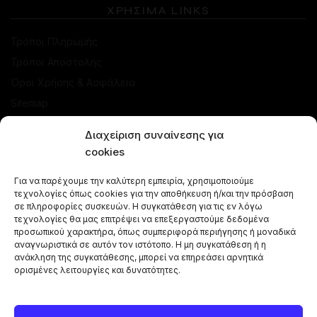
ΧΡΗΣΙΜΑ LINKS
Τρόποι Πληρωμής
Τρόποι Αποστολής
Όροι Χρήσης & Ασφάλεια
Sitemap
Διαχείριση συναίνεσης για
ΚΑΤΑΣΤΗΜΑ
cookies
Προσφορές
Για να παρέχουμε την καλύτερη εμπειρία, χρησιμοποιούμε
Ναργιλέδες
τεχνολογίες όπως cookies για την αποθήκευση ή/και την πρόσβαση
σε πληροφορίες συσκευών. Η συγκατάθεση για τις εν λόγω
Γεύσεις Ναργιλέ
τεχνολογίες θα μας επιτρέψει να επεξεργαστούμε δεδομένα
Μπόλ - Κεφαλές
προσωπικού χαρακτήρα, όπως συμπεριφορά περιήγησης ή μοναδικά
αναγνωριστικά σε αυτόν τον ιστότοπο. Η μη συγκατάθεση ή η
Αξεσουάρ Ναργιλέ
ανάκληση της συγκατάθεσης, μπορεί να επηρεάσει αρνητικά
Κάρβουνα Ναργιλέ
ορισμένες λειτουργίες και δυνατότητες.
Combos Ναργιλέ
Vape Pen