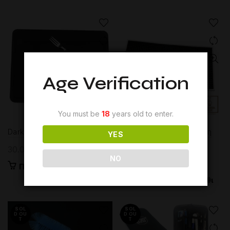
Age Verification
You must be
18
years old to enter.
Darkside Work Board
Αξεσουάρ – Starline Βάση
YES
Ναργιλέ
30.00
€
NO
30.00
€
Προσθήκη στο καλάθι
Προσθήκη στο καλάθι
SOL
SOL
D OU
D OU
T
T