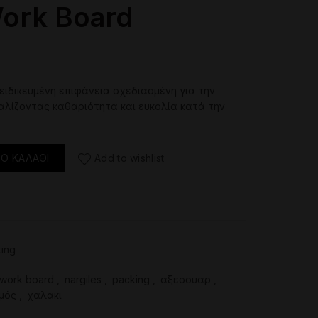
ork Board
ειδικευμένη
επιφάνεια
σχεδιασμένη
για
την
αλίζοντας
καθαριότητα
και
ευκολία
κατά
την
οσότητα
Ο ΚΑΛΆΘΙ
Add to wishlist
ing
 work board
,
nargiles
,
packing
,
αξεσουαρ
,
μός
,
χαλακι