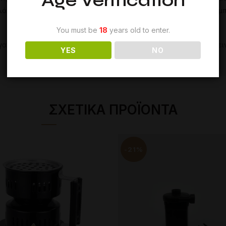
Age Verification
λάκι
μπορεί
να
χρησιμοποιηθεί
ως
σκεπή
για
το
στέγνωμα
των
μ
You must be
18
years old to enter.
γαλείο
για
τους
λάτρεις
του
ναργιλέ
,
καθώς
παρέχει
έναν
υγιει
YES
NO
ΣΧΕΤΙΚΆ ΠΡΟΪΌΝΤΑ
-21%