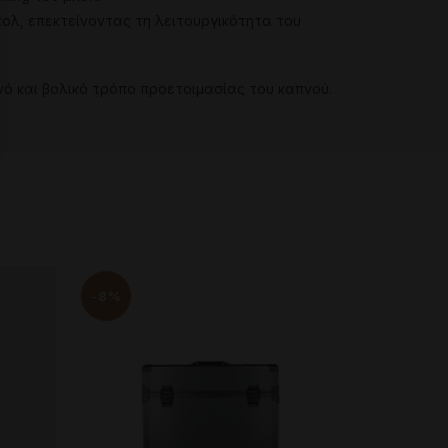
πολ
,
επεκτείνοντας
τη
λειτουργικότητα
του
νό
και
βολικό
τρόπο
προετοιμασίας
του
καπνού
.
-8%