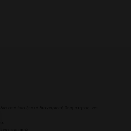
δια
από
ένα
ζεστό
διαχειριστή θερμότητας
και
ρά
.
cking του μπολ
.