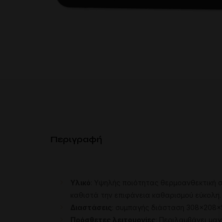
Περιγραφή
Υλικό
:
Υψηλής
ποιότητας
θερμοανθεκτική
σ
καθιστά
την
επιφάνεια
καθαρισμού
εύκολη
.
Διαστάσεις
:
συμπαγής
διάσταση
308×208
Πρόσθετες
λειτουργίες
:
Περιλαμβάνει
μαγ