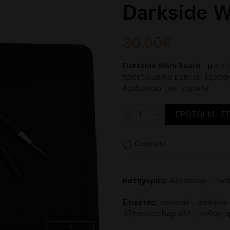
Darkside W
30.00
€
Darkside Work Board
–
μια
εξ
προετοιμασία
καπνού
,
εξασφ
διαδικασία του
ναργιλέ
.
Darkside Work Board π
ΠΡΟΣΘΉΚΗ ΣΤ
Compare
Κατηγορίες:
Aξεσουάρ
,
Pack
Ετικέτες:
darkside
,
darkside
Αξεσουάρ Ναργιλέ
,
καθαρισ