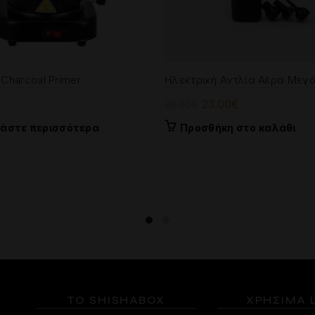
 Charcoal Primer
Ηλεκτρική Αντλία Αέρα Μεγ
Original
Η
23.00
€
29.00
€
price
τρέχουσα
βάστε περισσότερα
Προσθήκη στο καλάθι
was:
τιμή
29.00€.
είναι:
23.00€.
ΤΟ SHISHABOX
ΧΡΗΣΙΜΑ 