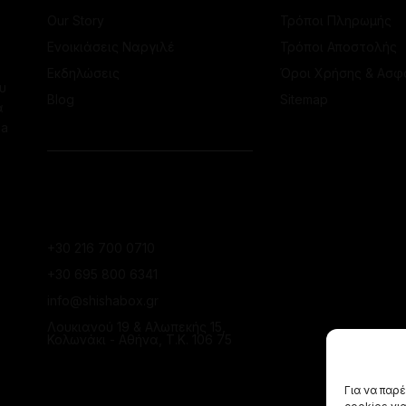
Our Story
Τρόποι Πληρωμής
Ενοικιάσεις Ναργιλέ
Τρόποι Αποστολής
Εκδηλώσεις
Όροι Χρήσης & Ασφ
υ
Blog
Sitemap
α
ha
ΕΠΙΚΟΙΝΩΝΙΑ
ΚΑΤΆΣΤΗΜΑ
ΚΟΛΩΝΑΚΊΟΥ
+30 216 700 0710
+30 695 800 6341
info@shishabox.gr
Λουκιανού 19 & Αλωπεκής 15,
Κολωνάκι - Αθήνα, Τ.Κ. 106 75
ΚΑΤΆΣΤΗΜΑ ΠΕΙΡΑΙΆ
Για να παρ