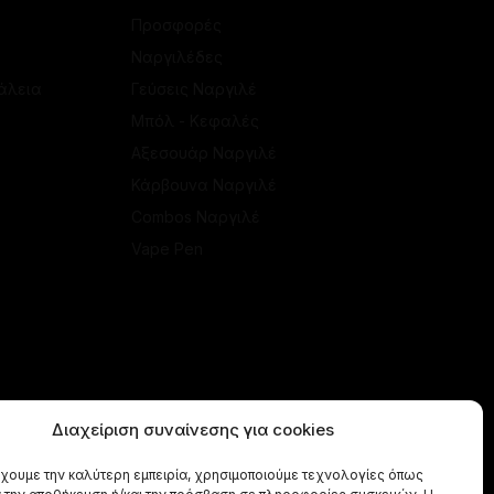
Προσφορές
Ναργιλέδες
άλεια
Γεύσεις Ναργιλέ
Μπόλ - Κεφαλές
Αξεσουάρ Ναργιλέ
Κάρβουνα Ναργιλέ
Combos Ναργιλέ
Vape Pen
Διαχείριση συναίνεσης για cookies
έχουμε την καλύτερη εμπειρία, χρησιμοποιούμε τεχνολογίες όπως