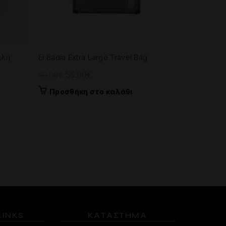
άλη
El Badia Extra Large Travel Bag
Διαχειριστ
Original
Η
55.00
€
12.00
€
60.00
€
price
τρέχουσα
Προσθήκη στο καλάθι
Προσθή
was:
τιμή
60.00€.
είναι:
55.00€.
LINKS
ΚΑΤΑΣΤΗΜΑ