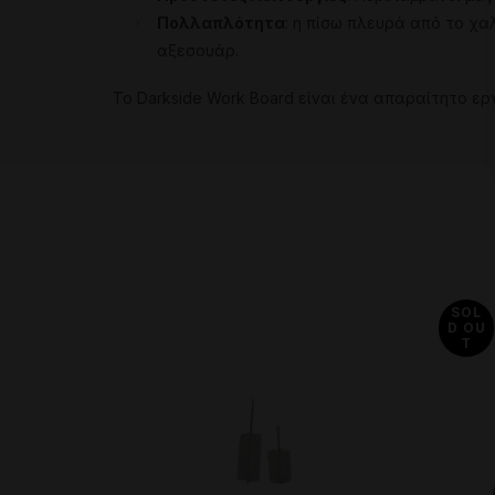
Πολλαπλότητα
:
η
πίσω
πλευρά
από το χα
αξεσουάρ
.
Το
Darkside
Work
Board
είναι
ένα
απαραίτητο
ερ
SOL
D OU
T