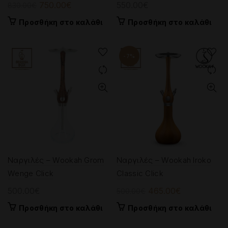
Original
Η
750.00
€
550.00
€
830.00
€
price
τρέχουσα
Προσθήκη στο καλάθι
Προσθήκη στο καλάθι
was:
τιμή
830.00€.
είναι:
750.00€.
-7%
Ναργιλές – Wookah Grom
Ναργιλές – Wookah Iroko
Wenge Click
Classic Click
Original
Η
500.00
€
465.00
€
500.00
€
price
τρέχουσα
Προσθήκη στο καλάθι
Προσθήκη στο καλάθι
was:
τιμή