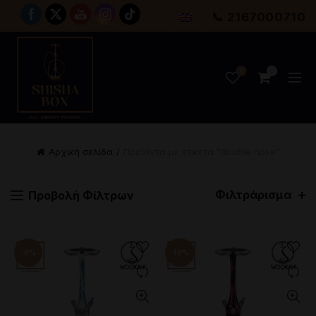
📞 2167000710
0
0
Αρχική σελίδα
Προϊόντα με ετικέτα “double hose”
Φιλτράρισμα
Προβολή Φίλτρων
-9%
-10%