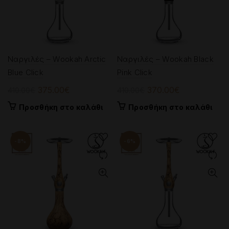
Ναργιλές – Wookah Arctic
Ναργιλές – Wookah Black
Blue Click
Pink Click
Original
Η
Original
Η
375.00
€
370.00
€
410.00
€
410.00
€
price
τρέχουσα
price
τρέχουσα
Προσθήκη στο καλάθι
Προσθήκη στο καλάθι
was:
τιμή
was:
τιμή
410.00€.
είναι:
410.00€.
είναι:
375.00€.
370.00€.
-8%
-6%