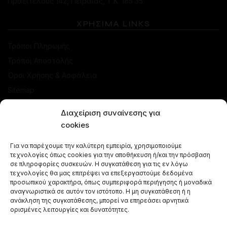
Πραξιτέλους 142, Πειραιάς, Τ.Κ. 185 35
ΧΡΗΣΙΜΑ LINKS
Τρόποι Πληρωμής
Τρόποι Αποστολής
Όροι Χρήσης & Ασφάλεια
Sitemap
ΚΑΤΑΣΤΗΜΑ
Διαχείριση συναίνεσης για
cookies
Προσφορές
Για να παρέχουμε την καλύτερη εμπειρία, χρησιμοποιούμε
Ναργιλέδες
τεχνολογίες όπως cookies για την αποθήκευση ή/και την πρόσβαση
Γεύσεις Ναργιλέ
σε πληροφορίες συσκευών. Η συγκατάθεση για τις εν λόγω
τεχνολογίες θα μας επιτρέψει να επεξεργαστούμε δεδομένα
Μπόλ - Κεφαλές
προσωπικού χαρακτήρα, όπως συμπεριφορά περιήγησης ή μοναδικά
αναγνωριστικά σε αυτόν τον ιστότοπο. Η μη συγκατάθεση ή η
Αξεσουάρ Ναργιλέ
ανάκληση της συγκατάθεσης, μπορεί να επηρεάσει αρνητικά
Κάρβουνα Ναργιλέ
ορισμένες λειτουργίες και δυνατότητες.
Combos Ναργιλέ