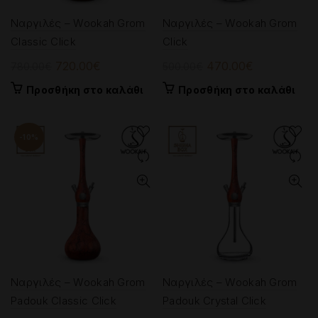
Ναργιλές – Wookah Grom
Ναργιλές – Wookah Grom
Classic Click
Click
Original
Η
Original
Η
720.00
€
470.00
€
780.00
€
500.00
€
price
τρέχουσα
price
τρέχουσα
Προσθήκη στο καλάθι
Προσθήκη στο καλάθι
was:
τιμή
was:
τιμή
780.00€.
είναι:
500.00€.
είναι:
720.00€.
470.00€.
-10%
Ναργιλές – Wookah Grom
Ναργιλές – Wookah Grom
Padouk Classic Click
Padouk Crystal Click