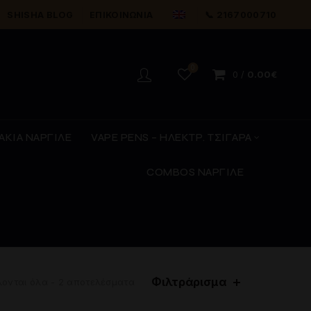
SHISHA BLOG
ΕΠΙΚΟΙΝΩΝΊΑ
📞 2167000710
0
0
/
0.00
€
ΑΚΙΑ ΝΑΡΓΙΛΕ
VAPE PENS – ΗΛΕΚΤΡ. ΤΣΙΓΑΡΑ
COMBOS ΝΑΡΓΙΛΕ
Φιλτράρισμα
Sorted
ονται όλα - 2 αποτελέσματα
by
latest