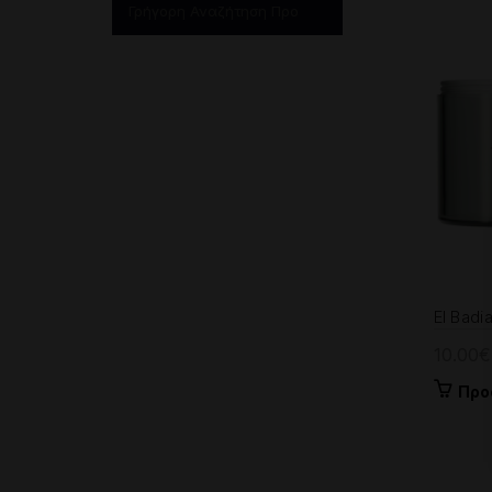
El Badi
10.00
€
Προ