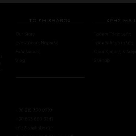
ΤΟ SHISHABOX
ΧΡΗΣΙΜΑ 
Our Story
Τρόποι Πληρωμής
Ενοικιάσεις Ναργιλέ
Τρόποι Αποστολής
Εκδηλώσεις
Όροι Χρήσης & Ασφ
υ
Blog
Sitemap
α
ha
ΕΠΙΚΟΙΝΩΝΙΑ
ΚΑΤΆΣΤΗΜΑ
ΚΟΛΩΝΑΚΊΟΥ
+30 216 700 0710
+30 695 800 6341
info@shishabox.gr