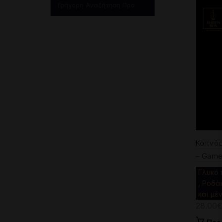
Καπνός
– Game
Γλυκό 
, Ροδάκ
και μέ
28.00