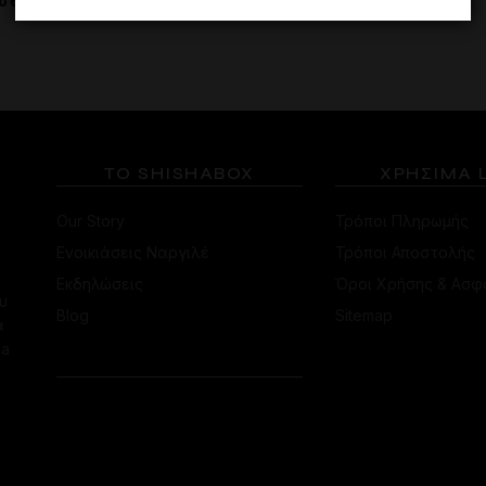
σθήκη στο καλάθι
Προσθήκη στο καλάθι
ΤΟ SHISHABOX
ΧΡΗΣΙΜΑ 
Our Story
Τρόποι Πληρωμής
Ενοικιάσεις Ναργιλέ
Τρόποι Αποστολής
Εκδηλώσεις
Όροι Χρήσης & Ασφ
υ
Blog
Sitemap
α
ha
ΕΠΙΚΟΙΝΩΝΙΑ
ΚΑΤΆΣΤΗΜΑ
ΚΟΛΩΝΑΚΊΟΥ