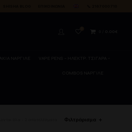
SHISHA BLOG
ΕΠΙΚΟΙΝΩΝΊΑ
📞 2167000710
0
0
/
0.00
€
ΑΚΙΑ ΝΑΡΓΙΛΕ
VAPE PENS – ΗΛΕΚΤΡ. ΤΣΙΓΑΡΑ
COMBOS ΝΑΡΓΙΛΕ
Φιλτράρισμα
ονται όλα - 2 αποτελέσματα