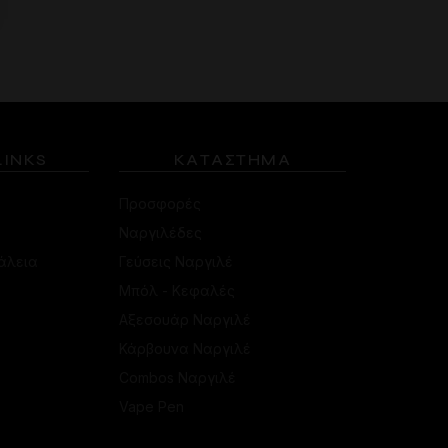
LINKS
ΚΑΤΑΣΤΗΜΑ
Προσφορές
Ναργιλέδες
άλεια
Γεύσεις Ναργιλέ
Μπόλ - Κεφαλές
Αξεσουάρ Ναργιλέ
Κάρβουνα Ναργιλέ
Combos Ναργιλέ
Vape Pen