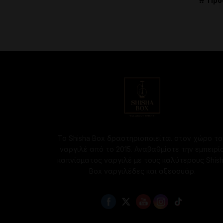
Προ
Το Shisha Box δραστηριοποιείται στον χώρο το
ναργιλέ από το 2015. Αναβαθμίστε την εμπειρί
καπνίσματος ναργιλέ με τους καλύτερους Shis
Box ναργιλέδες και αξεσουάρ.