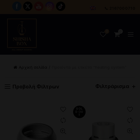
📞 2167000710
0
0
Αρχική σελίδα
Προϊόντα με ετικέτα “heating system”
Φιλτράρισμα
Προβολή Φίλτρων
SOL
D OU
T