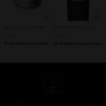
Darkside D – Heater HMD
El Badia P1 Heating Hmd
35.00
€
20.00
€
Προσθήκη στο καλάθι
Διαβάστε περισσότερα
Το Shisha Box δραστηριοποιείται στον χώρο του ναργιλέ