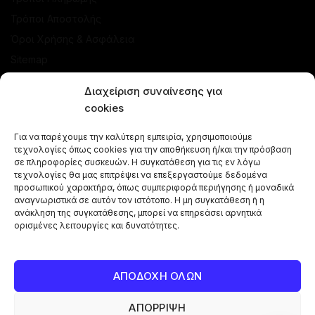
Τρόποι Αποστολής
Όροι Χρήσης & Ασφάλεια
Sitemap
ΚΑΤΑΣΤΗΜΑ
Διαχείριση συναίνεσης για
cookies
Προσφορές
Για να παρέχουμε την καλύτερη εμπειρία, χρησιμοποιούμε
Ναργιλέδες
τεχνολογίες όπως cookies για την αποθήκευση ή/και την πρόσβαση
Γεύσεις Ναργιλέ
σε πληροφορίες συσκευών. Η συγκατάθεση για τις εν λόγω
τεχνολογίες θα μας επιτρέψει να επεξεργαστούμε δεδομένα
Μπόλ - Κεφαλές
προσωπικού χαρακτήρα, όπως συμπεριφορά περιήγησης ή μοναδικά
αναγνωριστικά σε αυτόν τον ιστότοπο. Η μη συγκατάθεση ή η
Αξεσουάρ Ναργιλέ
ανάκληση της συγκατάθεσης, μπορεί να επηρεάσει αρνητικά
Κάρβουνα Ναργιλέ
ορισμένες λειτουργίες και δυνατότητες.
Combos Ναργιλέ
Vape Pen
ΑΠΟΔΟΧΗ ΟΛΩΝ
ΑΠΟΡΡΙΨΗ