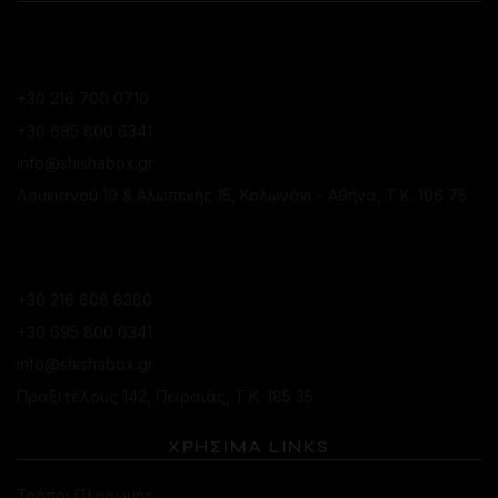
ΚΑΤΆΣΤΗΜΑ ΚΟΛΩΝΑΚΊΟΥ
+30 216 700 0710
+30 695 800 6341
info@shishabox.gr
Λουκιανού 19 & Αλωπεκής 15, Κολωνάκι - Αθήνα, Τ.Κ. 106 75
ΚΑΤΆΣΤΗΜΑ ΠΕΙΡΑΙΆ
+30 216 808 8380
+30 695 800 6341
info@shishabox.gr
Πραξιτέλους 142, Πειραιάς, Τ.Κ. 185 35
ΧΡΗΣΙΜΑ LINKS
Τρόποι Πληρωμής