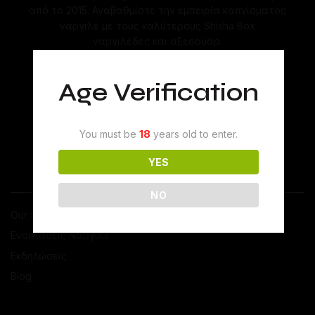
από το 2015. Αναβαθμίστε την εμπειρία καπνίσματος
ναργιλέ με τους καλύτερους Shisha Box
ναργιλέδες και αξεσουάρ.
Age Verification
You must be
18
years old to enter.
YES
ΤΟ SHISHABOX
NO
Our Story
Ενοικιάσεις Ναργιλέ
Εκδηλώσεις
Blog
ΕΠΙΚΟΙΝΩΝΙΑ