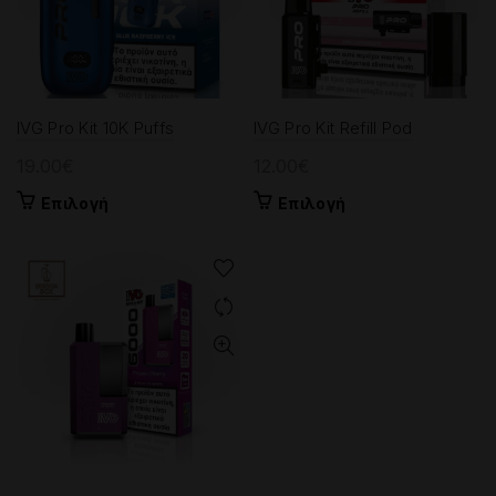
IVG Pro Kit 10K Puffs
IVG Pro Kit Refill Pod
19.00
€
12.00
€
Αυτό
Αυτό
Επιλογή
Επιλογή
το
το
προϊόν
προϊόν
έχει
έχει
πολλαπλές
πολλαπλές
παραλλαγές.
παραλλαγές.
Οι
Οι
επιλογές
επιλογές
μπορούν
μπορούν
να
να
επιλεγούν
επιλεγούν
στη
στη
σελίδα
σελίδα