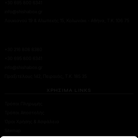
+30 695 800 6341
info@shishabox.gr
Λουκιανού 19 & Αλωπεκής 15, Κολωνάκι - Αθήνα, Τ.Κ. 106 75
ΚΑΤΆΣΤΗΜΑ ΠΕΙΡΑΙΆ
+30 216 808 8380
+30 695 800 6341
info@shishabox.gr
Πραξιτέλους 142, Πειραιάς, Τ.Κ. 185 35
ΧΡΗΣΙΜΑ LINKS
Τρόποι Πληρωμής
Τρόποι Αποστολής
Όροι Χρήσης & Ασφάλεια
Sitemap