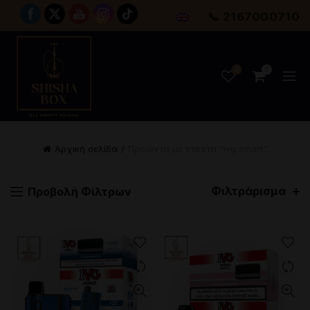
📞 2167000710
0
0
Αρχική σελίδα
Προϊόντα με ετικέτα “ivg smart”
Φιλτράρισμα
Προβολή Φίλτρων