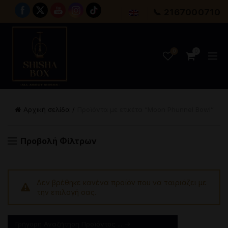
📞 2167000710
0
0
Αρχική σελίδα
Προϊόντα με ετικέτα “Moon Phunnel Bowl”
Προβολή Φίλτρων
Δεν βρέθηκε κανένα προϊόν που να ταιριάζει με
την επιλογή σας.