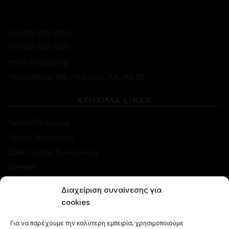
ΚΑΤΆΣΤΗΜΑ ΠΕΙΡΑΙΆ
+30 216 808 8380
+30 695 800 6341
info@shishabox.gr
Πραξιτέλους 142, Πειραιάς, Τ.Κ. 185 35
ΧΡΗΣΙΜΑ LINKS
Τρόποι Πληρωμής
Τρόποι Αποστολής
Όροι Χρήσης & Ασφάλεια
Sitemap
Διαχείριση συναίνεσης για
ΚΑΤΑΣΤΗΜΑ
cookies
Προσφορές
Για να παρέχουμε την καλύτερη εμπειρία, χρησιμοποιούμε
Ναργιλέδες