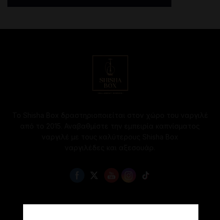
Το Shisha Box δραστηριοποιείται στον χώρο του ναργιλέ
από το 2015. Αναβαθμίστε την εμπειρία καπνίσματος
ναργιλέ με τους καλύτερους Shisha Box
ναργιλέδες και αξεσουάρ.