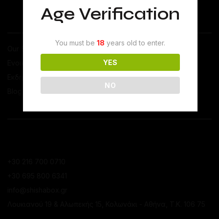
Age Verification
ΤΟ SHISHABOX
You must be
18
years old to enter.
Our Story
YES
Ενοικιάσεις Ναργιλέ
Εκδηλώσεις
NO
Blog
ΕΠΙΚΟΙΝΩΝΙΑ
ΚΑΤΆΣΤΗΜΑ ΚΟΛΩΝΑΚΊΟΥ
+30 216 700 0710
+30 695 800 6341
info@shishabox.gr
Λουκιανού 19 & Αλωπεκής 15, Κολωνάκι - Αθήνα, Τ.Κ. 106 75