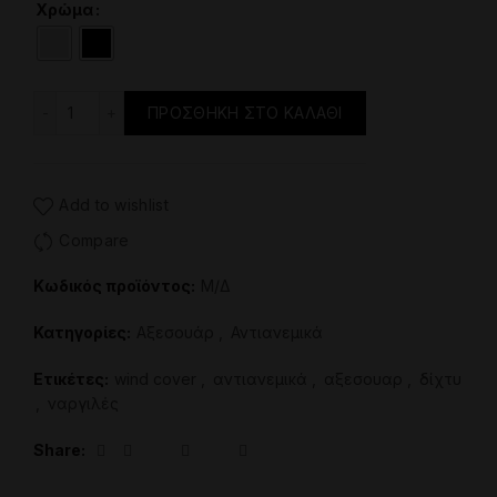
price
τρέχουσα
Χρώμα
was:
τιμή
18.00€.
είναι:
Αντιανεμικό Με Δίχτυ ποσότητα
ΠΡΟΣΘΉΚΗ ΣΤΟ ΚΑΛΆΘΙ
16.00€.
Add to wishlist
Compare
Κωδικός προϊόντος:
Μ/Δ
Κατηγορίες:
Aξεσουάρ
,
Αντιανεμικά
Ετικέτες:
wind cover
,
αντιανεμικά
,
αξεσουαρ
,
δίχτυ
,
ναργιλές
Share