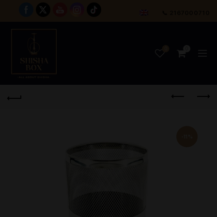
📞 2167000710
0
0
-11%