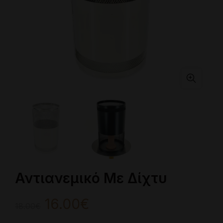
Αντιανεμικό Με Δίχτυ
Original
Η
16.00
€
18.00
€