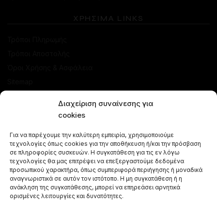
ΧΡΗΣΙΜΑ LINKS
Τρόποι Πληρωμής
Τρόποι Αποστολής
Όροι Χρήσης & Ασφάλεια
Sitemap
Διαχείριση συναίνεσης για
ΚΑΤΑΣΤΗΜΑ
cookies
Προσφορές
Για να παρέχουμε την καλύτερη εμπειρία, χρησιμοποιούμε
Ναργιλέδες
τεχνολογίες όπως cookies για την αποθήκευση ή/και την πρόσβαση
σε πληροφορίες συσκευών. Η συγκατάθεση για τις εν λόγω
Γεύσεις Ναργιλέ
τεχνολογίες θα μας επιτρέψει να επεξεργαστούμε δεδομένα
Μπόλ - Κεφαλές
προσωπικού χαρακτήρα, όπως συμπεριφορά περιήγησης ή μοναδικά
αναγνωριστικά σε αυτόν τον ιστότοπο. Η μη συγκατάθεση ή η
Αξεσουάρ Ναργιλέ
ανάκληση της συγκατάθεσης, μπορεί να επηρεάσει αρνητικά
Κάρβουνα Ναργιλέ
ορισμένες λειτουργίες και δυνατότητες.
Combos Ναργιλέ