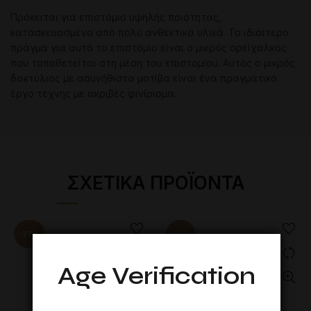
Πρόκειται για επιστόμιο υψηλής ποιότητας,
κατασκευασμένο από πολύ ανθεκτικά υλικά. Το ιδιαίτερο
πράγμα για αυτό το επιστόμιο είναι ο μικρός ορείχαλκος
που τοποθετείται στη μέση του επιστομίου. Αυτός ο μικρός
δακτύλιος με ασυνήθιστα μοτίβα είναι ένα πραγματικό
έργο τέχνης με ακριβές φινίρισμα.
ΣΧΕΤΙΚΆ ΠΡΟΪΌΝΤΑ
-25%
-12%
Age Verification