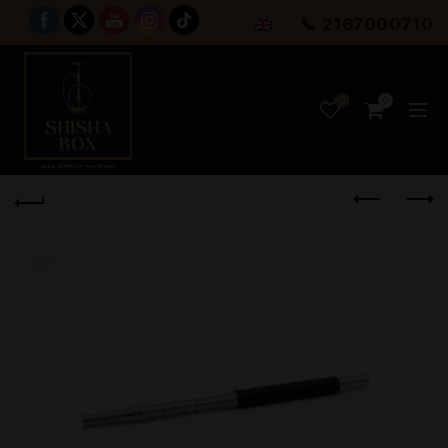
📞 2167000710
0
0