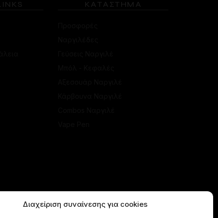
LINKS
ΚΑΤΑΣΤΗΜΑ
Προσφορές
Ναργιλέδες
άλεια
Γεύσεις Ναργιλέ
Μπόλ - Κεφαλές
Αξεσουάρ Ναργιλέ
Κάρβουνα Ναργιλέ
Combos Ναργιλέ
Vape Pen
Διαχείριση συναίνεσης για cookies