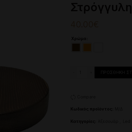
Στρόγγυλη
40.00
€
Χρώμα
Στρόγγυλη Ξύλινη Βάση
ΠΡΟΣΘΉΚΗ ΣΤ
Compare
Κωδικός προϊόντος:
Μ/Δ
Κατηγορίες:
Aξεσουάρ
,
Led