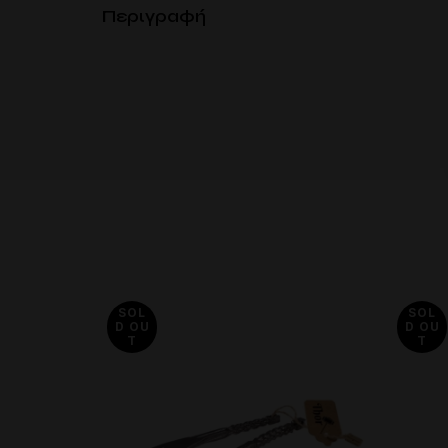
Περιγραφή
SOL
SOL
D OU
D OU
T
T