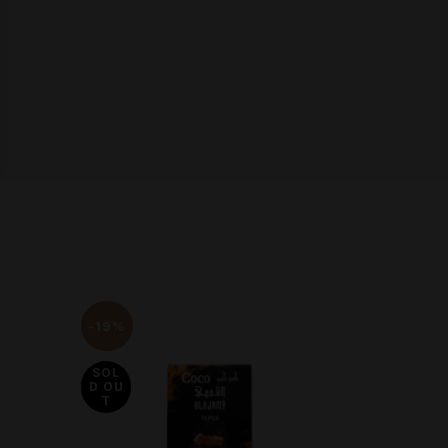
-19%
SOL
D OU
T