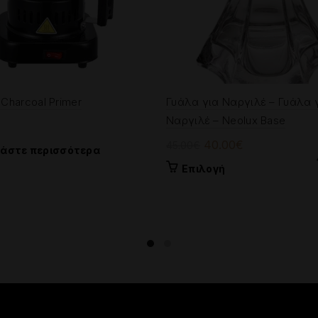
 Charcoal Primer
Γυάλα για Ναργιλέ – Γυάλα 
Ναργιλέ – Neolux Base
Original
Η
40.00
€
45.00
€
βάστε περισσότερα
price
τρέχουσα
Αυτό
Επιλογή
was:
τιμή
το
45.00€.
είναι:
προϊόν
40.00€.
έχει
πολλαπλές
παραλλαγές.
Οι
επιλογές
μπορούν
να