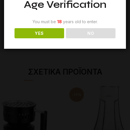
Age Verification
You must be
18
years old to enter.
YES
NO
ΣΧΕΤΙΚΆ ΠΡΟΪΌΝΤΑ
-11%