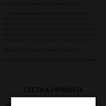
επιλογή να χρησιμοποιήσετε κάρβουνα ναργιλέ.
Τα κάρβουνα κοκοφοίνικα χρειάζονται μερικά λεπτά
περισσότερο για να ξεκινήσουν, αλλά ο καπνός του
ναργιλέ σας θα έχει καλύτερη γεύση και η συνεδρία
καπνίσματος θα διαρκέσει πολύ περισσότερο. Αυτά τα
κομμάτια κάρβουνου κατασκευάζονται με φυσικό φλοιό
καρύδας χωρίς τη χρήση χημικών ή πρόσθετων ουσιών
Κάρβουνα σε κύβους από φυσικό ξύλο καρύδας.
Χρειάζονται 7-10 λεπτά πάνω σε εστία για να ανάψουν.
ΣΧΕΤΙΚΆ ΠΡΟΪΌΝΤΑ