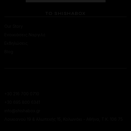
ΤΟ SHISHABOX
Our Story
Ενοικιάσεις Ναργιλέ
Εκδηλώσεις
Blog
ΕΠΙΚΟΙΝΩΝΙΑ
ΚΑΤΆΣΤΗΜΑ ΚΟΛΩΝΑΚΊΟΥ
+30 216 700 0710
+30 695 800 6341
info@shishabox.gr
Λουκιανού 19 & Αλωπεκής 15, Κολωνάκι - Αθήνα, Τ.Κ. 106 75