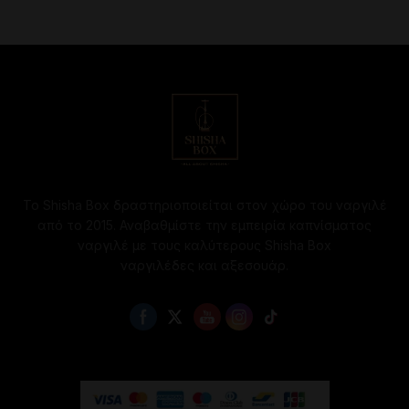
επιλογές
μπορούν
να
επιλεγούν
στη
σελίδα
του
προϊόντος
Το Shisha Box δραστηριοποιείται στον χώρο του ναργιλέ
από το 2015. Αναβαθμίστε την εμπειρία καπνίσματος
ναργιλέ με τους καλύτερους Shisha Box
ναργιλέδες και αξεσουάρ.