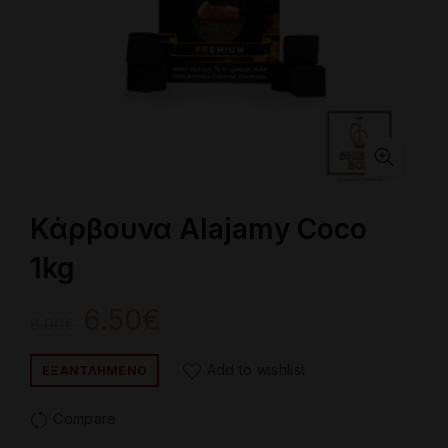
Κάρβουνα Alajamy Coco
1kg
Original
Η
6.50
€
8.00
€
price
τρέχουσα
Add to wishlist
ΕΞΑΝΤΛΗΜΈΝΟ
was:
τιμή
Compare