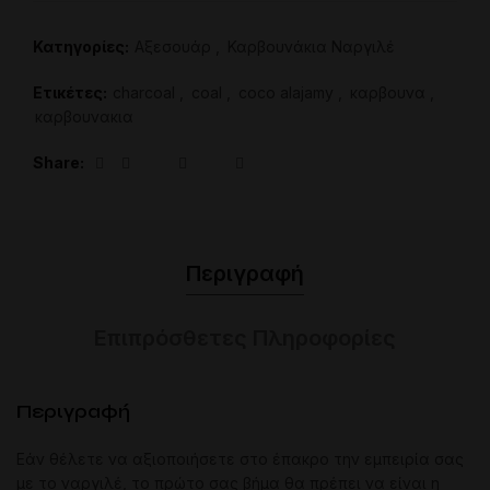
8.00€.
είναι:
6.50€.
Κατηγορίες:
Aξεσουάρ
,
Καρβουνάκια Ναργιλέ
Ετικέτες:
charcoal
,
coal
,
coco alajamy
,
καρβουνα
,
καρβουνακια
Share
Περιγραφή
Επιπρόσθετες Πληροφορίες
Περιγραφή
Εάν θέλετε να αξιοποιήσετε στο έπακρο την εμπειρία σας
με το ναργιλέ, το πρώτο σας βήμα θα πρέπει να είναι η