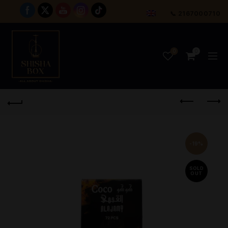
📞 2167000710
0
0
-19%
SOLD
OUT