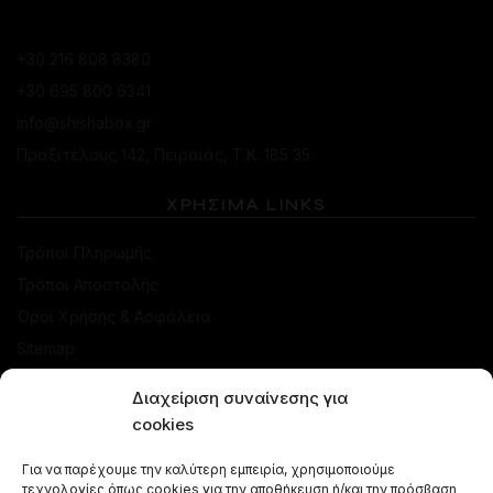
ΚΑΤΆΣΤΗΜΑ ΠΕΙΡΑΙΆ
+30 216 808 8380
+30 695 800 6341
info@shishabox.gr
Πραξιτέλους 142, Πειραιάς, Τ.Κ. 185 35
ΧΡΗΣΙΜΑ LINKS
Τρόποι Πληρωμής
Τρόποι Αποστολής
Όροι Χρήσης & Ασφάλεια
Sitemap
Διαχείριση συναίνεσης για
ΚΑΤΑΣΤΗΜΑ
cookies
Προσφορές
Για να παρέχουμε την καλύτερη εμπειρία, χρησιμοποιούμε
Ναργιλέδες
τεχνολογίες όπως cookies για την αποθήκευση ή/και την πρόσβαση