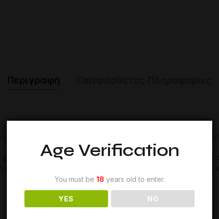
Περιγραφή
Επιπρόσθετες Πληροφορίες
οβερή αντοχή και εντυπωσιακός σχεδιασμός για να κλέβει τις 
Age Verification
 χειρίζεστε με τον πιο εύκολο τρόπο τα κάρβουνα του ναργιλέ 
ό υλικό. Είναι ιδανική για τη μεταφορά και την τοποθέτηση του
You must be
18
years old to enter.
YES
NO