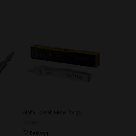
Alpha Hookah Misha Tongs
Skull Tongs
30.00
€
15.00
€
Αυτό
Επιλογή
Προσθή