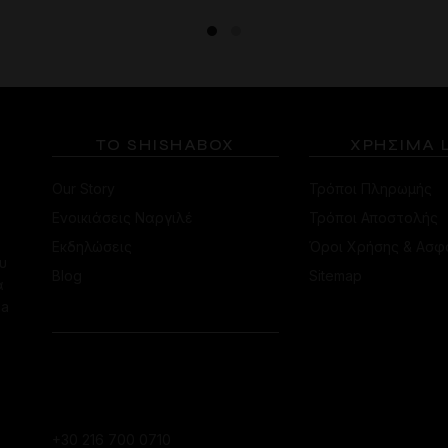
το
προϊόν
έχει
πολλαπλές
παραλλαγές.
Οι
επιλογές
ΤΟ SHISHABOX
ΧΡΗΣΙΜΑ 
μπορούν
να
Our Story
Τρόποι Πληρωμής
επιλεγούν
Ενοικιάσεις Ναργιλέ
Τρόποι Αποστολής
στη
Εκδηλώσεις
Όροι Χρήσης & Ασφ
σελίδα
υ
του
Blog
Sitemap
α
προϊόντος
ha
ΕΠΙΚΟΙΝΩΝΙΑ
ΚΑΤΆΣΤΗΜΑ
ΚΟΛΩΝΑΚΊΟΥ
+30 216 700 0710