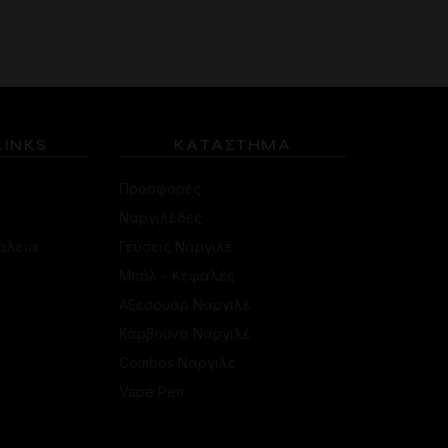
το
προϊόν
έχει
πολλαπλές
παραλλαγές.
Οι
επιλογές
LINKS
ΚΑΤΑΣΤΗΜΑ
μπορούν
να
Προσφορές
επιλεγούν
Ναργιλέδες
στη
άλεια
Γεύσεις Ναργιλέ
σελίδα
του
Μπόλ - Κεφαλές
προϊόντος
Αξεσουάρ Ναργιλέ
Κάρβουνα Ναργιλέ
Combos Ναργιλέ
Vape Pen