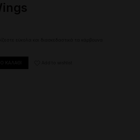
Wings
ιρίζεστε εύκολα και διασκεδαστικά τα κάρβουνα
τα
Ο ΚΑΛΆΘΙ
Add to wishlist