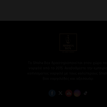
Το Shisha Box δραστηριοποιείται στον χώρο το
ναργιλέ από το 2015. Αναβαθμίστε την εμπειρί
καπνίσματος ναργιλέ με τους καλύτερους Shis
Box ναργιλέδες και αξεσουάρ.