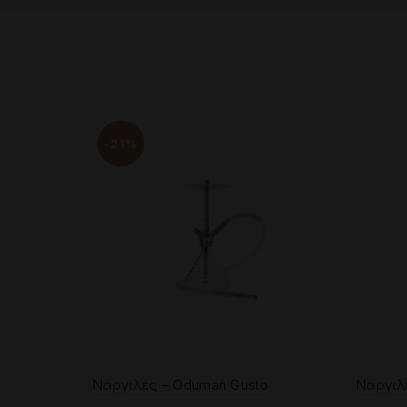
-21%
Ναργιλές – Oduman Gusto
Ναργιλέ