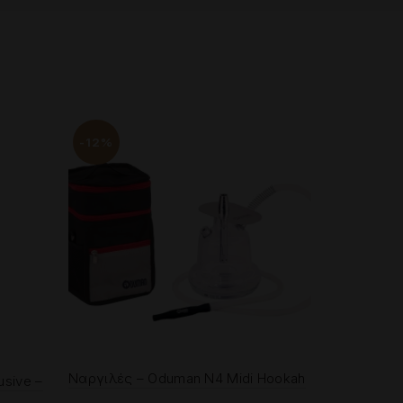
-12%
-10%
Ναργιλές – Oduman N4 Midi Hookah
usive –