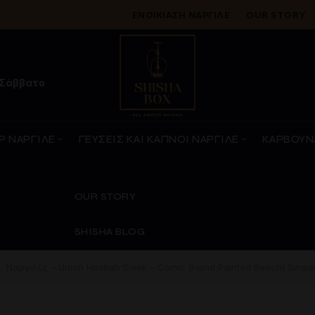
ΕΝΟΙΚΊΑΣΗ ΝΑΡΓΙΛΈ
OUR STORY
 Σάββατο
Ρ ΝΑΡΓΙΛΕ
ΓΕΥΣΕΙΣ ΚΑΙ ΚΑΠΝΟΙ ΝΑΡΓΙΛΕ
ΚΑΡΒΟΥΝ
OUR STORY
SHISHA BLOG
Ναργιλές – Union Hookah Sleek – Comic (Hand Painted Beech) Simps