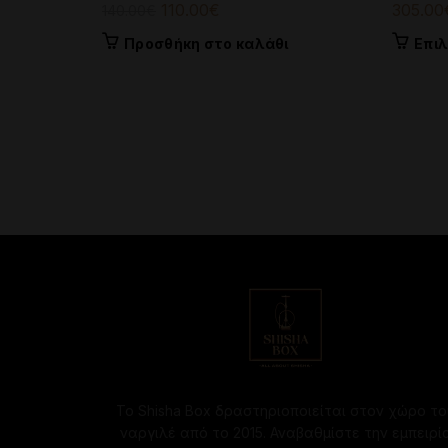
Original
Η
110.00
€
305.00
140.00
€
price
τρέχουσα
Προσθήκη στο καλάθι
Επι
was:
τιμή
140.00€.
είναι:
110.00€.
Το Shisha Box δραστηριοποιείται στον χώρο το
ναργιλέ από το 2015. Αναβαθμίστε την εμπειρί