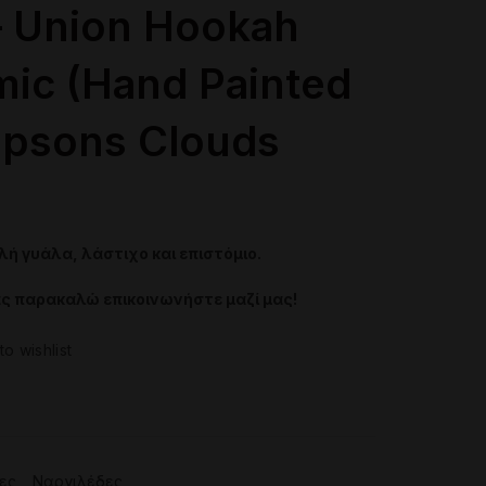
– Union Hookah
mic (Hand Painted
mpsons Clouds
έχουσα
λή γυάλα, λάστιχο και επιστόμιο.
μή
ας παρακαλώ επικοινωνήστε μαζί μας!
ναι:
to wishlist
5.00€.
ες
,
Ναργιλέδες