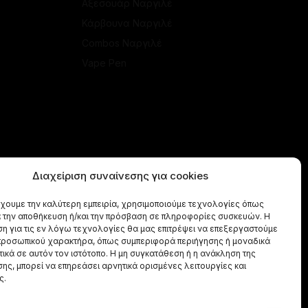
Αξεσουάρ Ναργιλέ
Κάρβουνα Ναργιλέ
Combos Ναργιλέ
Vape Pen
Διαχείριση συναίνεσης για cookies
έχουμε την καλύτερη εμπειρία, χρησιμοποιούμε τεχνολογίες όπως
α την αποθήκευση ή/και την πρόσβαση σε πληροφορίες συσκευών. Η
η για τις εν λόγω τεχνολογίες θα μας επιτρέψει να επεξεργαστούμε
ροσωπικού χαρακτήρα, όπως συμπεριφορά περιήγησης ή μοναδικά
ικά σε αυτόν τον ιστότοπο. Η μη συγκατάθεση ή η ανάκληση της
ης, μπορεί να επηρεάσει αρνητικά ορισμένες λειτουργίες και
ς.