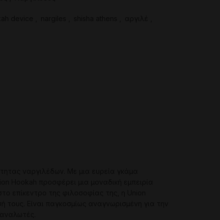
ah device
,
nargiles
,
shisha athens
,
αργιλέ
,
ότητας ναργιλέδων. Με μια ευρεία γκάμα
ion Hookah προσφέρει μια μοναδική εμπειρία
στο επίκεντρο της φιλοσοφίας της, η Union
ή τους. Είναι παγκοσμίως αναγνωρισμένη για την
ταναλωτές.