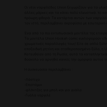
Οι νέοι ναργιλέδες Union ξεχωρίζουν για τα υλι
άλλες μάρκες και τα κάνει πολύ ελκυστικά. το 
πρόωρη φθορά. Τα κατάρτια αυτών των ναργιλέδ
τον ιστό, περιλαμβάνει ακροφύσιο με εσωτερικό
Ένα από τα πιο εντυπωσιακά μοντέλα της εταιρε
Τα μοντέλα Union Hookah comic κυκλοφορούν εδώ 
χρωματικές παραλλαγές τους! Είτε σε απλό ξύλιν
εποξειδική ρητίνη και σταθεροποιημένο ξύλο, η U
Κατευθείαν από τη Ρωσία, αυτά τα καταπληκτικά
δύσκολο να αρνηθεί κανείς την ομορφία αυτού τ
Η συσκευασία περιλαμβάνει :
-Λάστιχο
-Επιστόμιο
-φλάντζες για μπολ και για γυάλα
-Γυάλα ναργιλέ