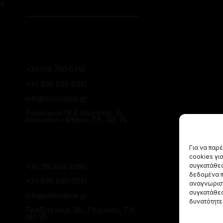
ha
ΕΠΙΚΟΙΝΩΝΙΑ
ΚΑΤΆΣΤΗΜΑ
ΚΟΛΩΝΑΚΊΟΥ
+30 216 700 0710
+30 695 800 6341
info@shishabox.gr
Λουκιανού 19 & Αλωπεκής 15,
Κολωνάκι - Αθήνα, Τ.Κ. 106 75
ΚΑΤΆΣΤΗΜΑ ΠΕΙΡΑΙΆ
Για να παρ
cookies γι
συγκατάθεσ
+30 216 808 8380
δεδομένα π
+30 695 800 6341
αναγνωριστ
συγκατάθεσ
info@shishabox.gr
δυνατότητε
Πραξιτέλους 142, Πειραιάς, Τ.Κ.
185 35