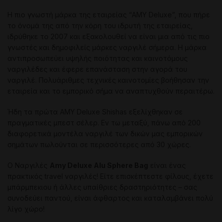
Η πιο γνωστή μάρκα της εταιρείας “AMY Deluxe”, που πήρε
το όνομά της από την κόρη του ιδρυτή της εταιρείας,
ιδρύθηκε το 2007 και εξακολουθεί να είναι μια από τις πιο
γνωστές και δημοφιλείς μάρκες ναργιλέ σήμερα. Η μάρκα
αντιπροσωπεύει υψηλής ποιότητας και καινοτόμους
ναργιλέδες και έφερε επανάσταση στην αγορά του
ναργιλέ. Πολυάριθμες τεχνικές καινοτομίες βοήθησαν την
εταιρεία και το εμπορικό σήμα να αναπτυχθούν περαιτέρω.
Ήδη τα πρώτα AMY Deluxe Shishas εξελίχθηκαν σε
πραγματικές μπεστ σέλερ. Εν τω μεταξύ, πάνω από 200
διαφορετικά μοντέλα ναργιλέ των δικών μας εμπορικών
σημάτων πωλούνται σε περισσότερες από 30 χώρες.
Ο Ναργιλές
Amy Deluxe Alu Sphere Bag
είναι ένας
πρακτικός travel ναργιλές! Είτε επισκέπτεστε φίλους, έχετε
μπάρμπεκιου ή άλλες υπαίθριες δραστηριότητες – σας
συνοδεύει παντού, είναι άφθαρτος και καταλαμβάνει πολύ
λίγο χώρο!