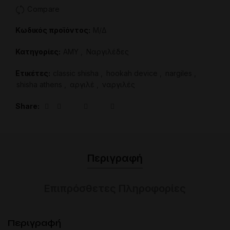
Compare
Κωδικός προϊόντος:
Μ/Δ
Κατηγορίες:
AMY
,
Ναργιλέδες
Ετικέτες:
classic shisha
,
hookah device
,
nargiles
,
shisha athens
,
αργιλέ
,
ναργιλές
Share
Περιγραφή
Επιπρόσθετες Πληροφορίες
Περιγραφή