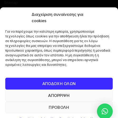
Sitemap
Διαχείριση συναίνεσης για
ΚΑΤΑΣΤΗΜΑ
cookies
Προσφορές
Για να παρέχουμε την καλύτερη εμπειρία, χρησιμοποιούμε
Ναργιλέδες
τεχνολογίες όπως cookies για την αποθήκευση ή/και την πρόσβαση
σε πληροφορίες συσκευών. Η συγκατάθεση για τις εν λόγω
Γεύσεις Ναργιλέ
τεχνολογίες θα μας επιτρέψει να επεξεργαστούμε δεδομένα
Μπόλ - Κεφαλές
προσωπικού χαρακτήρα, όπως συμπεριφορά περιήγησης ή μοναδικά
αναγνωριστικά σε αυτόν τον ιστότοπο. Η μη συγκατάθεση ή η
Αξεσουάρ Ναργιλέ
ανάκληση της συγκατάθεσης, μπορεί να επηρεάσει αρνητικά
Κάρβουνα Ναργιλέ
ορισμένες λειτουργίες και δυνατότητες.
Combos Ναργιλέ
Vape Pen
ΑΠΟΔΟΧΗ ΟΛΩΝ
ΑΠΟΡΡΙΨΗ
Copyright © 2024 Shisha Box | Powered By
Broject
ΠΡΟΒΟΛΗ
0
0