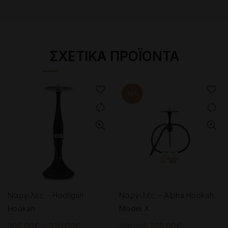
ΣΧΕΤΙΚΆ ΠΡΟΪΌΝΤΑ
-10%
Ναργιλές – Hooligan
Ναργιλές – Alpha Hookah
Hookah
Model X
Price
Original
Η
305.00
€
–
320.00
€
225.00
€
250.00
€