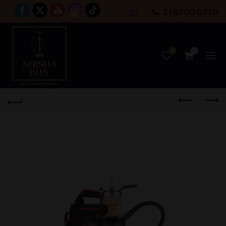
📞 2167000710
0
0