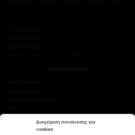
Λουκιανού 19 & Αλωπεκής 15, Κολωνάκι - Αθήνα, Τ.Κ. 106 75
ΚΑΤΆΣΤΗΜΑ ΠΕΙΡΑΙΆ
+30 216 808 8380
+30 695 800 6341
info@shishabox.gr
Πραξιτέλους 142, Πειραιάς, Τ.Κ. 185 35
ΧΡΗΣΙΜΑ LINKS
Τρόποι Πληρωμής
Τρόποι Αποστολής
Όροι Χρήσης & Ασφάλεια
Sitemap
Διαχείριση συναίνεσης για
ΚΑΤΑΣΤΗΜΑ
cookies