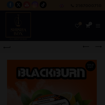
📞 2167000710
0
0
SOLD
OUT