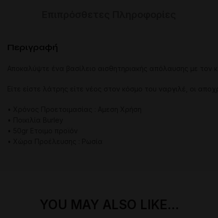
Επιπρόσθετες Πληροφορίες
Περιγραφή
Αποκαλύψτε
ένα
βασίλειο
αισθητηριακής
απόλαυσης
με
τον
Είτε
είστε
λάτρης
είτε
νέος
στον
κόσμο
του
ναργιλέ
,
οι
αποχ
• Χρόνος Προετοιμασίας : Αμεση Χρήση
• Ποικιλία Burley
• 50gr Ετοιμο προϊόν
• Χώρα Προέλευσης : Ρωσία
YOU MAY ALSO LIKE…