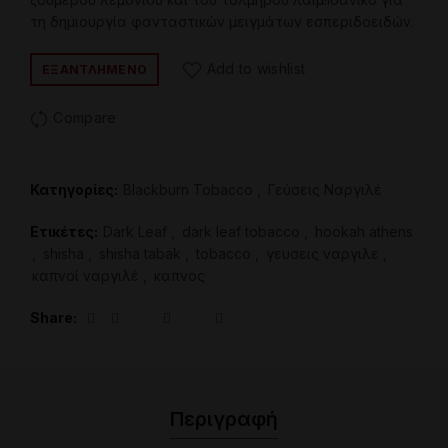
τη δημιουργία φανταστικών μειγμάτων εσπεριδοειδών.
Add to wishlist
ΕΞΑΝΤΛΗΜΈΝΟ
Compare
Κατηγορίες:
Blackburn Tobacco
,
Γεύσεις Ναργιλέ
Ετικέτες:
Dark Leaf
,
dark leaf tobacco
,
hookah athens
,
shisha
,
shisha tabak
,
tobacco
,
γευσεις ναργιλε
,
καπνοί ναργιλέ
,
καπνος
Share
Περιγραφή