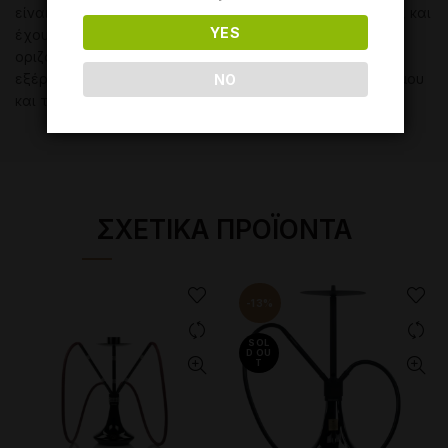
είναι υψηλής ποιότητας, όπως ο ανοξείδωτος χάλυβας, και
YES
έχουν χαραγμένες με λέιζερ λεπτομέρειες. Επιπλέον, η
οριζόντια εξαέρωση είναι πολύ ωραία, καθώς ο καπνός
εξέρχεται μέσω μιας λεπτής σχισμής μεταξύ του θαλάμου
NO
και του ιστού.
ΣΧΕΤΙΚΆ ΠΡΟΪΌΝΤΑ
-13%
SOL
D OU
T