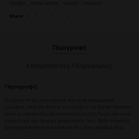
nargiles
,
shisha athens
,
αργιλέ
,
ναργιλές
Share
Περιγραφή
Επιπρόσθετες Πληροφορίες
Περιγραφή
Αν ψάχνετε για ένα ναργιλέ που είναι πραγματικά
μοναδικό, τότε θα θέλετε να ελέγξετε τα Corsair Hookahs.
Αυτοί οι ναργιλέδες κατασκευάζονται στη Ρωσία και είναι
γνωστά για την όμορφη χειροτεχνία τους. Κάθε ναργιλές
είναι χειροποίητος και κανένας δεν είναι ακριβώς ίδιος.