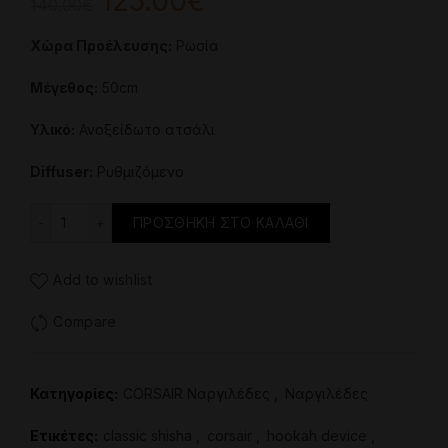
Original
Η
125.00
€
140.00
€
price
τρέχουσα
Χώρα Προέλευσης:
Ρωσία
was:
τιμή
Μέγεθος:
50cm
140.00€.
είναι:
Υλικό:
Ανοξείδωτο ατσάλι
125.00€.
Diffuser:
Ρυθμιζόμενο
Ναργιλές - Corsair Hookah - Stick ποσότητα
ΠΡΟΣΘΉΚΗ ΣΤΟ ΚΑΛΆΘΙ
Add to wishlist
Compare
Κατηγορίες:
CORSAIR Ναργιλέδες
,
Ναργιλέδες
Ετικέτες:
classic shisha
,
corsair
,
hookah device
,