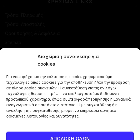
ΧΡΗΣΙΜΑ LINKS
Τρόποι Πληρωμής
Τρόποι Αποστολής
Όροι Χρήσης & Ασφάλεια
Sitemap
ΚΑΤΑΣΤΗΜΑ
Διαχείριση συναίνεσης για
cookies
Προσφορές
Για να παρέχουμε την καλύτερη εμπειρία, χρησιμοποιούμε
Ναργιλέδες
τεχνολογίες όπως cookies για την αποθήκευση ή/και την πρόσβαση
Γεύσεις Ναργιλέ
σε πληροφορίες συσκευών. Η συγκατάθεση για τις εν λόγω
τεχνολογίες θα μας επιτρέψει να επεξεργαστούμε δεδομένα
Μπόλ - Κεφαλές
προσωπικού χαρακτήρα, όπως συμπεριφορά περιήγησης ή μοναδικά
αναγνωριστικά σε αυτόν τον ιστότοπο. Η μη συγκατάθεση ή η
Αξεσουάρ Ναργιλέ
ανάκληση της συγκατάθεσης, μπορεί να επηρεάσει αρνητικά
Κάρβουνα Ναργιλέ
ορισμένες λειτουργίες και δυνατότητες.
Combos Ναργιλέ
Vape Pen
ΑΠΟΔΟΧΗ ΟΛΩΝ