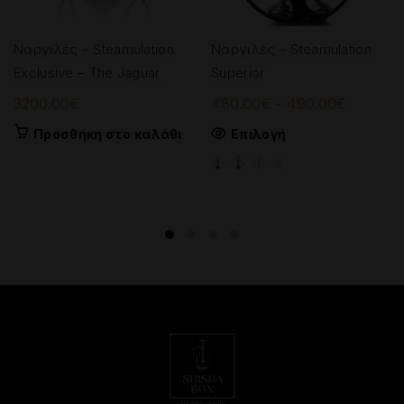
Ναργιλές – Steamulation
Ναργιλές – Steamulation
Exclusive – The Jaguar
Superior
Price
3200.00
€
480.00
€
–
490.00
€
range:
Αυτό
Προσθήκη στο καλάθι
Επιλογή
480.00
το
through
προϊόν
490.00
έχει
πολλαπλές
παραλλαγές.
Οι
επιλογές
μπορούν
να
επιλεγούν
στη
σελίδα
του