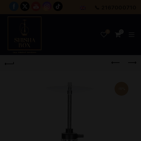
📞 2167000710
0
0
-11%