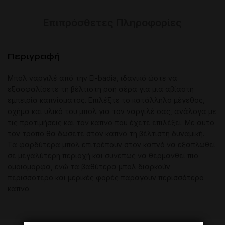
Επιπρόσθετες Πληροφορίες
Περιγραφή
Μπολ ναργιλέ από την El-badia, ιδανικό ώστε να
εξασφαλίσετε τη βέλτιστη ροή αέρα για μια αβίαστη
εμπειρία καπνίσματος. Επιλέξτε το κατάλληλο μέγεθος,
σχήμα και υλικό του μπολ για τον ναργιλέ σας, ανάλογα με
τις προτιμήσεις και τον καπνό που έχετε επιλέξει. Με αυτό
τον τρόπο θα δώσετε στον καπνό τη βέλτιστη δυναμική.
Τα φαρδύτερα μπολ επιτρέπουν στον καπνό να εξαπλωθεί
σε μεγαλύτερη περιοχή και συνεπώς να θερμανθεί πιο
ομοιόμορφα, ενώ τα βαθύτερα μπολ διαρκούν
περισσότερο και μερικές φορές παράγουν περισσότερο
καπνό.