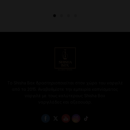
28.00€.
είναι:
26.00€.
Το Shisha Box δραστηριοποιείται στον χώρο του ναργιλέ
από το 2015. Αναβαθμίστε την εμπειρία καπνίσματος
ναργιλέ με τους καλύτερους Shisha Box
ναργιλέδες και αξεσουάρ.