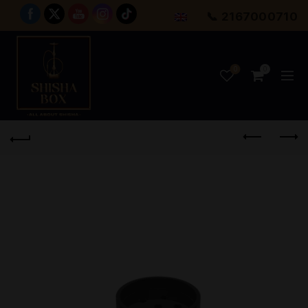
📞 2167000710
0
0