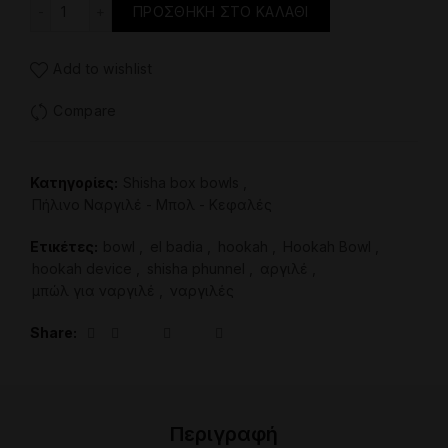
Κεφαλή Ναργιλέ - El badia P1 bowl ποσότητα
ΠΡΟΣΘΉΚΗ ΣΤΟ ΚΑΛΆΘΙ
Add to wishlist
Compare
Κατηγορίες:
Shisha box bowls
,
Πήλινο Ναργιλέ - Μπολ - Κεφαλές
Ετικέτες:
bowl
,
el badia
,
hookah
,
Hookah Bowl
,
hookah device
,
shisha phunnel
,
αργιλέ
,
μπώλ για ναργιλέ
,
ναργιλές
Share
Περιγραφή