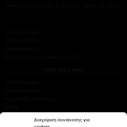
Λουκιανού 19 & Αλωπεκής 15, Κολωνάκι - Αθήνα, Τ.Κ. 106 75
ΚΑΤΆΣΤΗΜΑ ΠΕΙΡΑΙΆ
+30 216 808 8380
+30 695 800 6341
info@shishabox.gr
Πραξιτέλους 142, Πειραιάς, Τ.Κ. 185 35
ΧΡΗΣΙΜΑ LINKS
Τρόποι Πληρωμής
Τρόποι Αποστολής
Όροι Χρήσης & Ασφάλεια
Sitemap
Διαχείριση συναίνεσης για
ΚΑΤΑΣΤΗΜΑ
cookies