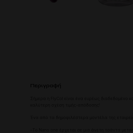
Περιγραφή
Σήμερα η FlyCol είναι ένα ευρέως διαδεδομένο κ
καλύτερη σχέση τιμής-απόδοσης!
Ένα από τα δημοφιλέστερα μοντέλα της εταιρεί
–
Το
Nano
one
έρχεται
σε
μια
άνετη
τσάντα
μετα