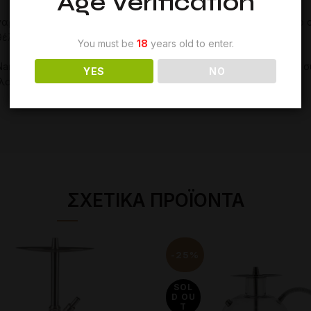
Age Verification
ναργιλέ
είναι
πραγματικά
απλή
και
μπορεί
να
γίνει
σε
λιγότερο
θέλετε
!
You must be
18
years old to enter.
Nano
one
μπορεί
εύκολα
να
ανταγωνιστεί
τους
μεγαλύτερους
σ
YES
NO
λους
!
ΣΧΕΤΙΚΆ ΠΡΟΪΌΝΤΑ
-25%
SOL
D OU
T