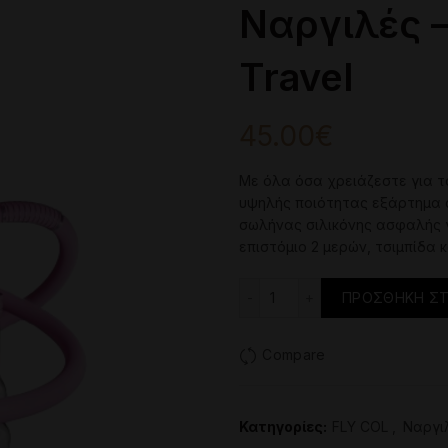
Ναργιλές –
Travel
45.00
€
Με
όλα
όσα
χρειάζεστε
για
τ
υψηλής
ποιότητας
εξάρτημα
σωλήνας
σιλικόνης
ασφαλής
επιστόμιο
2
μερών
,
τσιμπίδα
κ
Ναργιλές - Fly Col Nano
ΠΡΟΣΘΉΚΗ ΣΤ
Compare
Κατηγορίες:
FLY COL
,
Ναργι