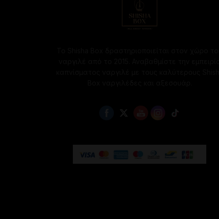
να
επιλεγούν
στη
σελίδα
του
Το Shisha Box δραστηριοποιείται στον χώρο το
προϊόντος
ναργιλέ από το 2015. Αναβαθμίστε την εμπειρί
καπνίσματος ναργιλέ με τους καλύτερους Shis
Box ναργιλέδες και αξεσουάρ.