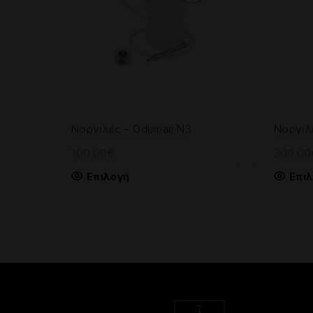
Ναργιλές – Oduman N3
Ναργιλέ
100.00
€
300.00
Αυτό
Επιλογή
Επι
το
προϊόν
έχει
πολλαπλές
παραλλαγές.
Οι
επιλογές
μπορούν