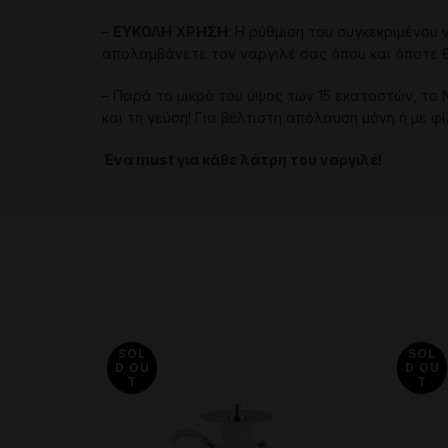
–
ΕΥΚΟΛΗ
ΧΡΗΣΗ
:
Η
ρύθμιση
του
συγκεκριμένου 
απολαμβάνετε
τον ναργιλέ
σας
όπου
και
όποτε
–
Παρά
το
μικρό
του
ύψος
των
15
εκατοστών
,
το
και
τη
γεύση
!
Για
βέλτιστη
απόλαυση
μόνη
ή
με
φί
Ένα
must
για
κάθε
λάτρη του ναργιλέ!
SOL
SOL
D OU
D OU
T
T