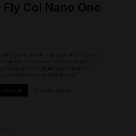
 Fly Col Nano One
ο
κάπνισμα
εν
κινήσει
:
συμπαγές
γυάλινο
μπολ
,
αλουμινίου
και
σωλήνας
καπνού
με
διαχύτη
,
για
τρόφιμα
(
χωρίς
χημική
οσμή
),
πρακτικό
αι
ελατήριο
κατά
του
τσακίσματος!
 One Travel ποσότητα
Ο ΚΑΛΆΘΙ
Add to wishlist
λέδες