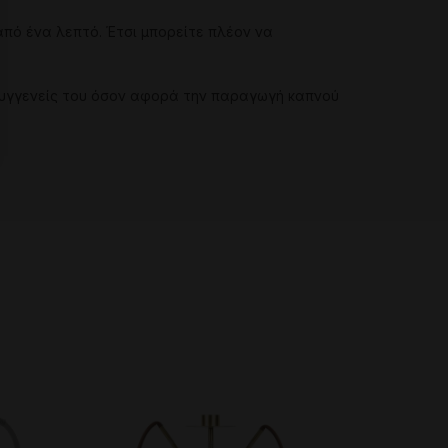
από
ένα
λεπτό
.
Έτσι
μπορείτε
πλέον
να
υγγενείς
του
όσον
αφορά
την
παραγωγή
καπνού
-10%