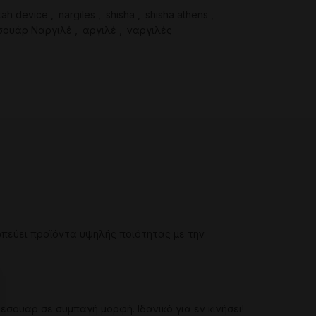
ah device
,
nargiles
,
shisha
,
shisha athens
,
σουάρ Ναργιλέ
,
αργιλέ
,
ναργιλές
ωπεύει προϊόντα υψηλής ποιότητας με την
ξεσουάρ
σε
συμπαγή
μορφή
.
Ιδανικό
για
εν
κινήσει
!