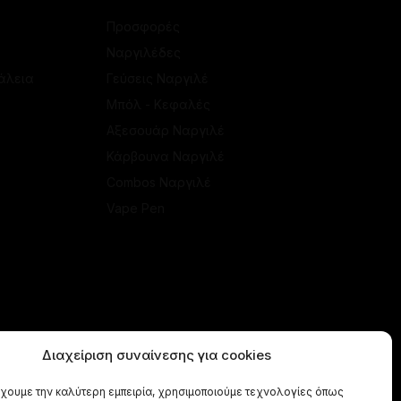
Προσφορές
Ναργιλέδες
άλεια
Γεύσεις Ναργιλέ
Μπόλ - Κεφαλές
Αξεσουάρ Ναργιλέ
Κάρβουνα Ναργιλέ
Combos Ναργιλέ
Vape Pen
Διαχείριση συναίνεσης για cookies
έχουμε την καλύτερη εμπειρία, χρησιμοποιούμε τεχνολογίες όπως