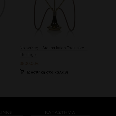
Ναργιλές 
Ναργιλές – Steamulation Exclusive –
Ori
90
100.00
€
The Tiger
pri
Προσθή
wa
3800.00
€
10
Προσθήκη στο καλάθι
LINKS
ΚΑΤΑΣΤΗΜΑ