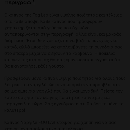
Περιγραφή
Ο καπνός της Fog Lab είναι υψηλής ποιότητας και τέλειος
από κάθε άποψη. Κάθε καπνός που προσφέρουν
χαρακτηρίζεται από γεύσεις που όχι μόνο
ανταποκρίνονται στην περιγραφή, αλλά είναι και μακράς
διάρκειας. Έτσι, δεν χρειάζεται να βάζετε συνεχώς νέο
καπνό, αλλά μπορείτε να απολαμβάνετε τη συνεδρία σας
στο έπακρο μέχρι να σβήσουν τα κάρβουνα. Η ποικιλία
καπνών της εταιρείας θα σας εμπνεύσει και εγγυάται ότι
θα ικανοποιήσει κάθε γούστο.
Προσφέρουν μόνο καπνό υψηλής ποιότητας για όλους τους
λάτρεις του ναργιλέ, ώστε να μπορείτε να προσβλέπετε
σε μια εμπειρία ναργιλέ που θα είναι μοναδική. Πείστε τον
εαυτό σας για τον υψηλής ποιότητας καπνό μας και
παραγγείλτε τώρα. Σας εγγυόμαστε ότι θα βρείτε μόνο το
καλύτερο!
Καπνός Ναργιλέ FOG LAB έτοιμος για χρήση για να σας
χαρίσει ένα απολαυστικό αποτέλεσμα