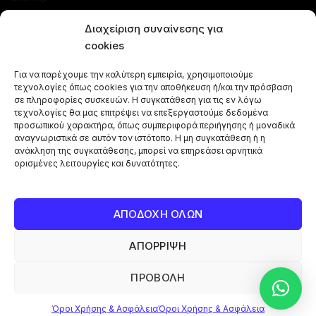
ΚΑΤΑΣΤΗΜΑ
Διαχείριση συναίνεσης για
cookies
Προσφορές
Για να παρέχουμε την καλύτερη εμπειρία, χρησιμοποιούμε
Ναργιλέδες
τεχνολογίες όπως cookies για την αποθήκευση ή/και την πρόσβαση
Γεύσεις Ναργιλέ
σε πληροφορίες συσκευών. Η συγκατάθεση για τις εν λόγω
τεχνολογίες θα μας επιτρέψει να επεξεργαστούμε δεδομένα
Μπόλ - Κεφαλές
προσωπικού χαρακτήρα, όπως συμπεριφορά περιήγησης ή μοναδικά
αναγνωριστικά σε αυτόν τον ιστότοπο. Η μη συγκατάθεση ή η
Αξεσουάρ Ναργιλέ
ανάκληση της συγκατάθεσης, μπορεί να επηρεάσει αρνητικά
Κάρβουνα Ναργιλέ
ορισμένες λειτουργίες και δυνατότητες.
Combos Ναργιλέ
Vape Pen
ΑΠΟΔΟΧΗ ΟΛΩΝ
ΑΠΟΡΡΙΨΗ
Copyright © 2024 Shisha Box | Powered By
Broject
ΠΡΟΒΟΛΗ
0
0
Όροι Χρήσης & Ασφάλεια
Όροι Χρήσης & Ασφάλεια
Shop
Wishlist
Cart
My account