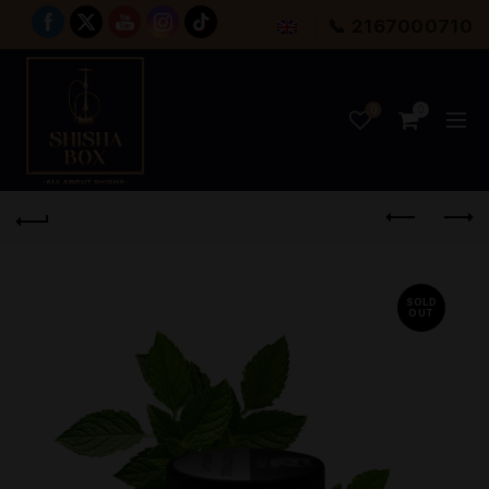
📞 2167000710
0
0
SOLD
OUT