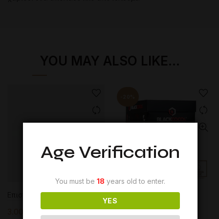
YOU MAY ALSO LIKE…
-20%
Age Verification
You must be
18
years old to enter.
Επιστόμιο Μεσαίο
Black Coco’s Coal 1kg
YES
26mm
Price
3.00
€
–
7.00
€