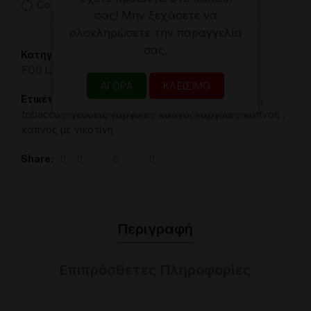
Compare
σας! Μην ξεχάσετε να
ολοκληρώσετε την παραγγελία
σας.
Κατηγορίες:
FOG LAB READY 20gr
,
FOG LAB Καπνός Ναργιλέ
,
Γεύσεις Ναργιλέ
ΑΓΟΡΆ
ΚΛΕΊΣΙΜΟ
Ετικέτες:
FOG LAB
,
hookah athens
,
shisha tabak
,
tobacco
,
γευσεις ναργιλε
,
καπνοί ναργιλέ
,
καπνος
,
καπνός με νικοτίνη
Share
Περιγραφή
Επιπρόσθετες Πληροφορίες