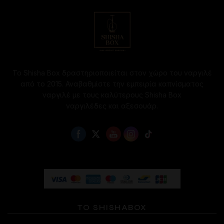
να
να
επιλεγούν
επιλεγούν
στη
στη
σελίδα
σελίδα
του
του
προϊόντος
προϊόντος
Το Shisha Box δραστηριοποιείται στον χώρο του ναργιλέ
από το 2015. Αναβαθμίστε την εμπειρία καπνίσματος
ναργιλέ με τους καλύτερους Shisha Box
ναργιλέδες και αξεσουάρ.
ΤΟ SHISHABOX