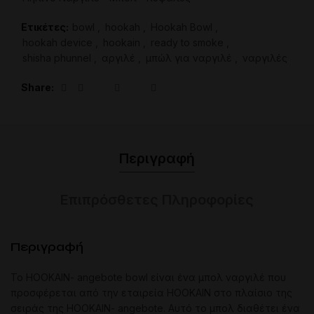
Ετικέτες:
bowl
,
hookah
,
Hookah Bowl
,
hookah device
,
hookain
,
ready to smoke
,
shisha phunnel
,
αργιλέ
,
μπώλ για ναργιλέ
,
ναργιλές
Share
Περιγραφή
Επιπρόσθετες Πληροφορίες
Περιγραφή
Το HOOKAIN- angebote bowl είναι ένα μπολ ναργιλέ που
προσφέρεται από την εταιρεία HOOKAIN στο πλαίσιο της
σειράς της HOOKAIN- angebote. Αυτό το μπολ διαθέτει ένα