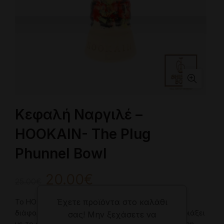
Κεφαλή Ναργιλέ –
HOOKAIN- The Plug
Phunnel Bowl
Original
Η
20.00
€
25.00
€
price
τρέχουσα
Έχετε προϊόντα στο καλάθι
Το HOOKAIN- angebote bowl είναι διαθέσιμο σε
διάφορα χρώματα και σχέδια, και μπορεί να ταιριάξει
σας! Μην ξεχάσετε να
was:
τιμή
με το στυλ και τις προτιμήσεις κάθε ναργιλέ λάτρη.