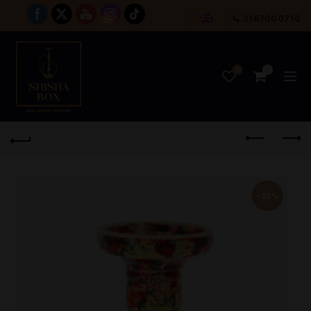
📞 2167000710
0
0
-20%