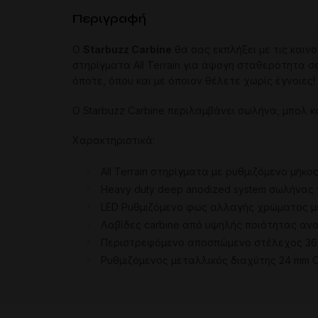
Περιγραφή
Ο
Starbuzz Carbine
θα σας εκπλήξει με τις καινο
στηρίγματα All Terrain για άψογη σταθερότητα 
όποτε, όπου και με όποιον θέλετε χωρίς έγνοιες!
Ο Starbuzz Carbine περιλαμβάνει σωλήνα, μπολ κ
Χαρακτηριστικά:
All Terrain στηρίγματα με ρυθμιζόμενο μήκ
Heavy duty deep anodized system σωλήνας γ
LED Ρυθμιζόμενο φως αλλαγής χρώματος με
Λαβίδες carbine από υψηλής ποιότητας αν
Περιστρεφόμενο αποσπώμενο στέλεχος 36
Ρυθμιζόμενος μεταλλικός διαχύτης 24 mm 