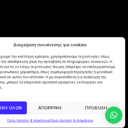
Διαχείριση συναίνεσης για cookies
έχουμε την καλύτερη εμπειρία, χρησιμοποιούμε τεχνολογίες όπως
α την αποθήκευση ή/και την πρόσβαση σε πληροφορίες συσκευών. Η
η για τις εν λόγω τεχνολογίες θα μας επιτρέψει να επεξεργαστούμε
ροσωπικού χαρακτήρα, όπως συμπεριφορά περιήγησης ή μοναδικά
ικά σε αυτόν τον ιστότοπο. Η μη συγκατάθεση ή η ανάκληση της
ης, μπορεί να επηρεάσει αρνητικά ορισμένες λειτουργίες και
ς.
ΟΧΗ ΟΛΩΝ
ΑΠΟΡΡΙΨΗ
ΠΡΟΒΟΛΗ
Όροι Χρήσης & Ασφάλεια
Όροι Χρήσης & Ασφάλεια