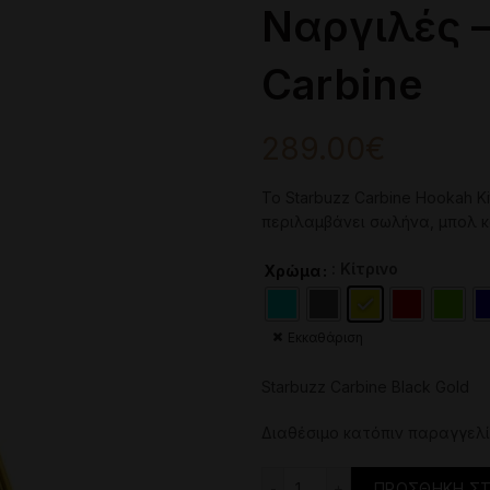
Ναργιλές –
Carbine
289.00
€
Το Starbuzz Carbine Hookah K
περιλαμβάνει σωλήνα, μπολ κ
: Κίτρινο
Χρώμα
Εκκαθάριση
Starbuzz Carbine Black Gold
Διαθέσιμο κατόπιν παραγγελ
Ναργιλές - Starbuzz Ca
ΠΡΟΣΘΉΚΗ ΣΤ