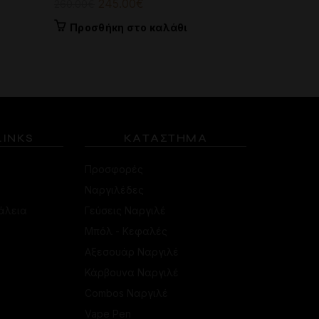
pri
Original
Η
245.00
€
260.00
€
Προσθή
was
price
τρέχουσα
Προσθήκη στο καλάθι
60.
was:
τιμή
260.00€.
είναι:
245.00€.
LINKS
ΚΑΤΑΣΤΗΜΑ
Προσφορές
Ναργιλέδες
άλεια
Γεύσεις Ναργιλέ
Μπόλ - Κεφαλές
Αξεσουάρ Ναργιλέ
Κάρβουνα Ναργιλέ
Combos Ναργιλέ
Vape Pen