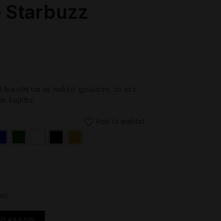
 Starbuzz
it διατίθεται σε πολλά χρώματα, το σετ
αι λαβίδα
Add to wishlist
ίας
rbine ποσότητα
Ο ΚΑΛΆΘΙ