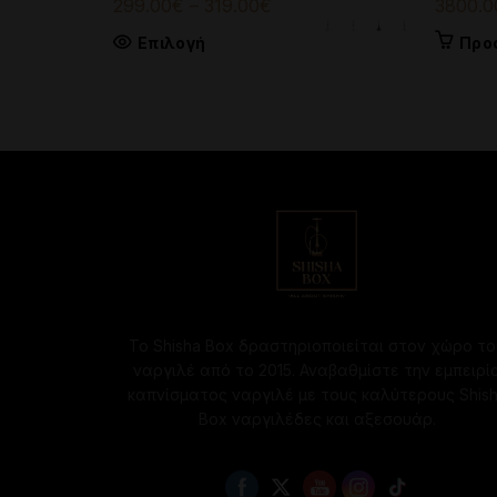
Price
299.00
€
–
319.00
€
3800.0
range:
Αυτό
Επιλογή
Προ
299.00€
το
through
προϊόν
319.00€
έχει
πολλαπλές
παραλλαγές.
Οι
επιλογές
μπορούν
να
επιλεγούν
στη
σελίδα
Το Shisha Box δραστηριοποιείται στον χώρο το
του
ναργιλέ από το 2015. Αναβαθμίστε την εμπειρί
προϊόντος
καπνίσματος ναργιλέ με τους καλύτερους Shis
Box ναργιλέδες και αξεσουάρ.