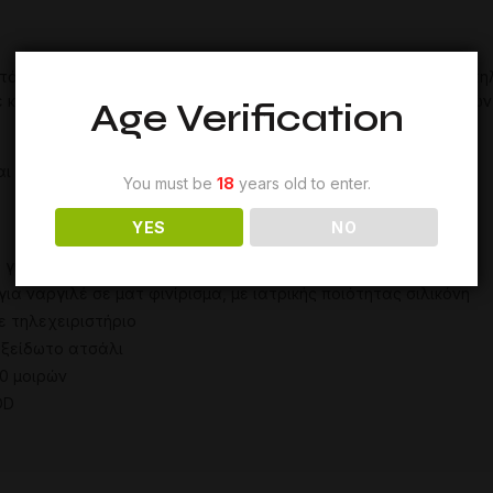
τόμες λειτουργίες και τη βέλτιστη γευστική απόδοσή του! Με τ
σε κάθε τύπο εδάφους και περιστρεφόμενο στέλεχος 360 μοιρών
Age Verification
αι λαβίδα.
You must be
18
years old to enter.
YES
NO
ος για απόλυτη σταθερότητα.
ια ναργιλέ σε ματ φινίρισμα, με ιατρικής ποιότητας σιλικόνη
 τηλεχειριστήριο
οξείδωτο ατσάλι
0 μοιρών
OD