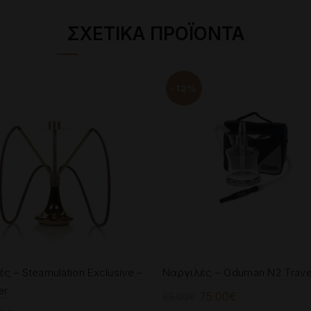
ΣΧΕΤΙΚΆ ΠΡΟΪΌΝΤΑ
-12%
ς – Steamulation Exclusive –
Ναργιλές – Oduman N2 Trave
er
Original
Η
75.00
€
85.00
€