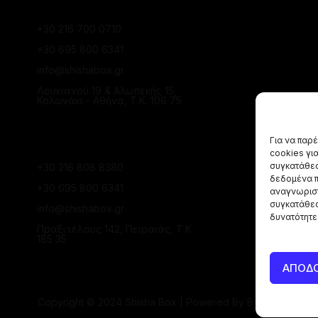
+30 216 700 0710
+30 695 800 6341
info@shishabox.gr
Λουκιανού 19 & Αλωπεκής 15,
Κολωνάκι - Αθήνα, Τ.Κ. 106 75
ΚΑΤΆΣΤΗΜΑ ΠΕΙΡΑΙΆ
Για να παρ
cookies γι
συγκατάθεσ
+30 216 808 8380
δεδομένα π
+30 695 800 6341
αναγνωριστ
συγκατάθεσ
info@shishabox.gr
δυνατότητε
Πραξιτέλους 142, Πειραιάς, Τ.Κ.
185 35
ΑΠΟΔ
Copyright © 2024 Shisha Box | Powered By
Broject