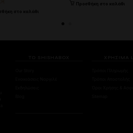
price
τρέχουσα
0
€
Προσθήκη στο καλάθι
was:
τιμή
σθήκη στο καλάθι
85.00€.
είναι:
75.00€.
ΤΟ SHISHABOX
ΧΡΗΣΙΜΑ 
Our Story
Τρόποι Πληρωμής
Ενοικιάσεις Ναργιλέ
Τρόποι Αποστολής
Εκδηλώσεις
Όροι Χρήσης & Ασφ
υ
Blog
Sitemap
α
ha
ΕΠΙΚΟΙΝΩΝΙΑ
ΚΑΤΆΣΤΗΜΑ
ΚΟΛΩΝΑΚΊΟΥ