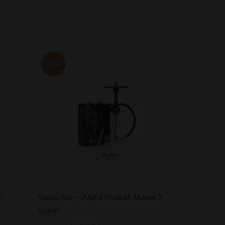
-6%
-20%
l
Ναργιλές – Alpha Hookah Model X
Ναργιλές –
Cyber
Orig
48.
60.00
€