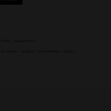
ιλέδες
,
Ναργιλέδες
ah device
,
nargiles
,
shisha athens
,
αργιλέ
,