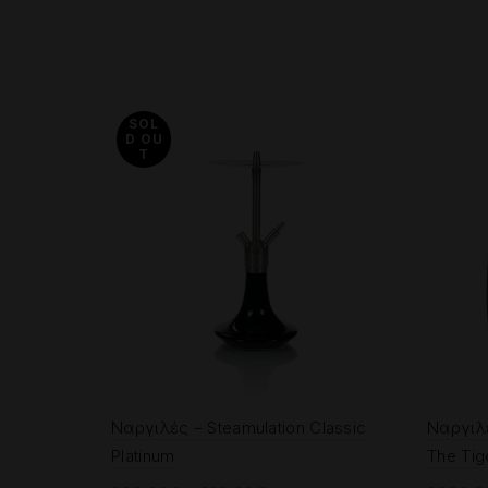
SOL
D OU
T
Ναργιλές – Steamulation Classic
Ναργιλέ
Platinum
The Tig