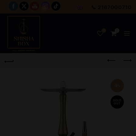
📞 2167000710
0
0
-8%
SOLD
OUT