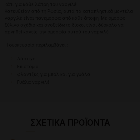
κάτι για κάθε λάτρη του ναργιλέ!
Κατευθείαν από τη Ρωσία, αυτά τα καταπληκτικά μοντέλα
ναργιλέ είναι πανέμορφα από κάθε άποψη. Με όμορφο
ξύλινο σχέδιο και ανοξείδωτο δίσκο, είναι δύσκολο να
αρνηθεί κανείς την ομορφία αυτού του ναργιλέ.
Η συσκευασία περιλαμβάνει :
Λάστιχο
Επιστόμιο
φλάντζες για μπολ και για γυάλα
Γυάλα ναργιλέ
ΣΧΕΤΙΚΆ ΠΡΟΪΌΝΤΑ