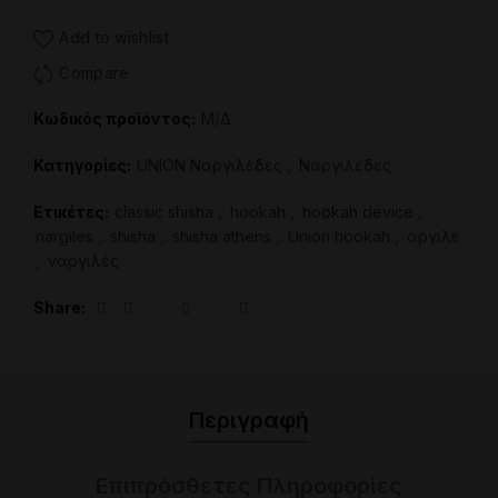
Add to wishlist
Compare
Κωδικός προϊόντος:
Μ/Δ
Κατηγορίες:
UNION Ναργιλέδες
,
Ναργιλέδες
Ετικέτες:
classic shisha
,
hookah
,
hookah device
,
nargiles
,
shisha
,
shisha athens
,
Union hookah
,
αργιλέ
,
ναργιλές
Share
Περιγραφή
Επιπρόσθετες Πληροφορίες