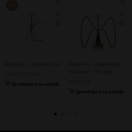
-21%
Ναργιλές – Oduman Gusto
Ναργιλές – Steamulation
Exclusive – The Tiger
Original
Η
110.00
€
140.00
€
price
τρέχουσα
3800.00
€
Προσθήκη στο καλάθι
was:
τιμή
Προσθήκη στο καλάθι
140.00€.
είναι:
110.00€.