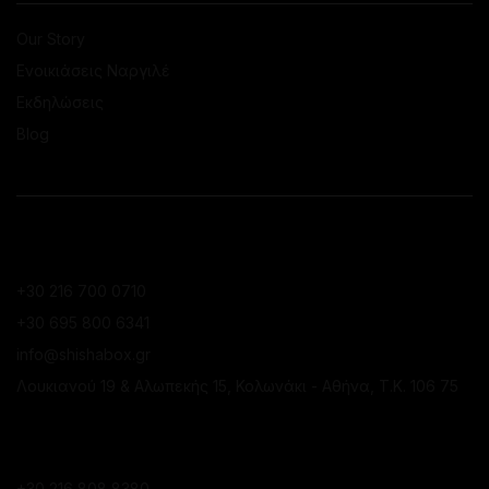
Our Story
Ενοικιάσεις Ναργιλέ
Εκδηλώσεις
Blog
ΕΠΙΚΟΙΝΩΝΙΑ
ΚΑΤΆΣΤΗΜΑ ΚΟΛΩΝΑΚΊΟΥ
+30 216 700 0710
+30 695 800 6341
info@shishabox.gr
Λουκιανού 19 & Αλωπεκής 15, Κολωνάκι - Αθήνα, Τ.Κ. 106 75
ΚΑΤΆΣΤΗΜΑ ΠΕΙΡΑΙΆ
+30 216 808 8380