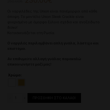
Original
Η
230.00
€
250.00
€
price
τρέχουσα
Οι ναργιλέδες της Union είναι πανέμορφοι από κάθε
άποψη. Το μοντέλο Union Sleek Crackle είναι
was:
τιμή
φινιρισμένο με όμορφο ξύλινο σχέδιο και ανοξείδωτο
δίσκο!
250.00€.
είναι:
Κατασκευάζεται στη Ρωσία.
230.00€.
Ο ναργιλές περιλαμβάνει απλή γυάλα, λάστιχο και
επιστόμιο.
Αν επιθυμείτε αλλαγή γυάλας παρακαλώ
επικοινωνήστε μαζί μας!
Χρώμα
Ναργιλές - Union Hookah Sleek – Crackle ποσότητα
ΠΡΟΣΘΉΚΗ ΣΤΟ ΚΑΛΆΘΙ