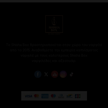
μπορούν
μπορούν
να
να
επιλεγούν
επιλεγούν
στη
στη
σελίδα
σελίδα
του
του
προϊόντος
προϊόντος
Το Shisha Box δραστηριοποιείται στον χώρο του ναργιλέ
από το 2015. Αναβαθμίστε την εμπειρία καπνίσματος
ναργιλέ με τους καλύτερους Shisha Box
ναργιλέδες και αξεσουάρ.