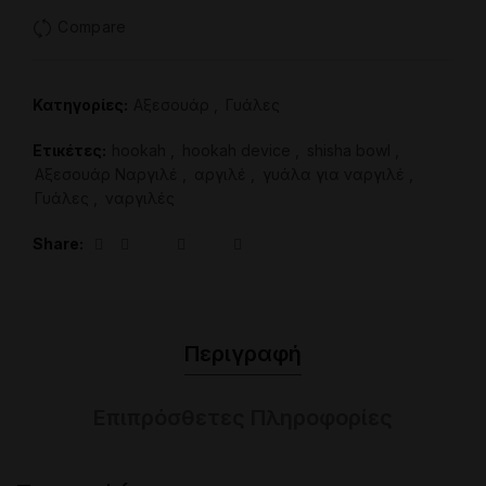
Compare
Κατηγορίες:
Aξεσουάρ
,
Γυάλες
Ετικέτες:
hookah
,
hookah device
,
shisha bowl
,
Αξεσουάρ Ναργιλέ
,
αργιλέ
,
γυάλα για ναργιλέ
,
Γυάλες
,
ναργιλές
Share
Περιγραφή
Επιπρόσθετες Πληροφορίες