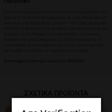
Περιγραφή
Είναι κατασκευασμένο από γυαλί που κατασκευάστηκε στο
χέρι κατά τη διαδικασία εμφύσησης με νήμα. Περιλαμβάνει
σπείρωμα από ανοξείδωτο χάλυβα 1. 4301 (V2A) με χάραξη
WOOKAH. Η ιδιαιτερότητα του βάζου Smooth οφείλεται στο
γεγονός ότι το κάλυμμά του είναι εντελώς λείο, σαφώς
διαφανές και χωρίς κοψίματα. Ως σπάνιο φαινόμενο, το
υλικό μπορεί να περιλαμβάνει ένα λεπτό χαρακτηριστικό:
μια λωρίδα που μοιάζει με νήμα μέσα στο αγγείο.
Είναι συμβατό μόνο με το μοντέλο WOOKAH
ΣΧΕΤΙΚΆ ΠΡΟΪΌΝΤΑ
-13%
-17%