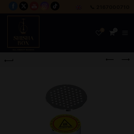
📞 2167000710
0
0