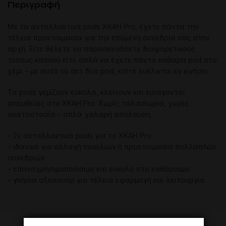
Περιγραφή
Με τα ανταλλακτικά pods XKAH Pro, έχετε πάντα την
τέλεια προετοιμασία για την επόμενη συνεδρία σας στην
αρχή. Είτε θέλετε να παρασκευάσετε διαφορετικούς
τύπους καπνού είτε απλά να έχετε πάντα καθαρα pod στο
χέρι – με αυτό το σετ δύο pod, είστε ευέλικτοι εν κινήσει.
Τα pods γεμίζουν εύκολα, κλείνουν και εισάγονται
απευθείας στο XKAH Pro. Χωρίς ταλαιπωρία, χωρίς
ακαταστασία – απλά χαλαρή απόλαυση.
– 2x ανταλλακτικά pods για το XKAH Pro
– ιδανικό για αλλαγή ποικιλιών ή προετοιμασία πολλαπλών
συνεδριών
– επαναχρησιμοποιήσιμο και εύκολο στο καθάρισμα
– γνήσια αξεσουάρ για τέλεια εφαρμογή και λειτουργία