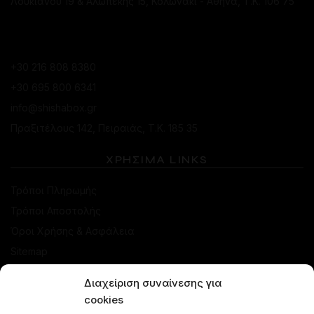
Λουκιανού 19 & Αλωπεκής 15, Κολωνάκι - Αθήνα, Τ.Κ. 106 75
ΚΑΤΆΣΤΗΜΑ ΠΕΙΡΑΙΆ
+30 216 808 8380
+30 695 800 6341
info@shishabox.gr
Πραξιτέλους 142, Πειραιάς, Τ.Κ. 185 35
ΧΡΗΣΙΜΑ LINKS
Τρόποι Πληρωμής
Τρόποι Αποστολής
Όροι Χρήσης & Ασφάλεια
Sitemap
Διαχείριση συναίνεσης για
ΚΑΤΑΣΤΗΜΑ
cookies
Προσφορές